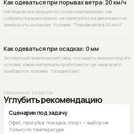
Как одеваться при порывах ветра: 20 км/ч
Наглядная инструкция по слоям и материалам: как
собраться рационально, не перегреться в движении и не
замёрзнуть на паузах. Условие: "Порывы ветра 20 км/ч".
Как одеваться при осадках: 0 мм
Экспертный практический гайд: что надеть именно под эти
условия, какие материалы сработают и где чаще всего
ошибаются. Условие: "Осадки 0 мм".
СВЯЗАННЫЕ РАЗДЕЛЫ
Углубить рекомендацию
Сценарии под задачу
Офис, прогулка, поездка, спорт — выбор не
только по температуре.