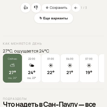
←
👍
👎
☆ Сохранить
1
/
3
↻ Еще варианты
КАК МЕНЯЕТСЯ ДЕНЬ
27°C, ощущается 24°C
Сейчас
22:00
01:00
04:00
07:00
1
⛅
🌤️
☀️
☀️
☀️

27
°
24
°
22
°
21
°
19
°
1
ощ.
24
°
ощ.
22
°
ПОДРАЗДЕЛЫ
Что надеть в Сан-Паулу — все