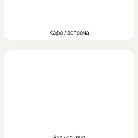
Кафе / встреча
Зал / студия