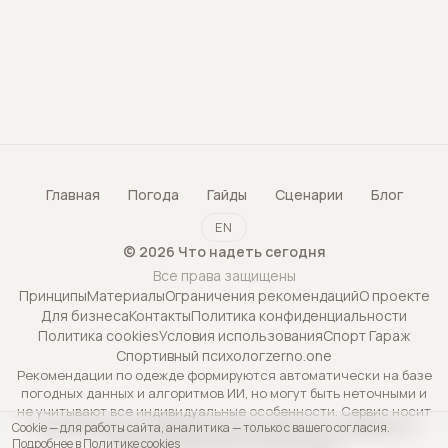
Главная
Погода
Гайды
Сценарии
Блог
EN
©
2026
Что надеть сегодня
Все права защищены
Принципы
Материалы
Ограничения рекомендаций
О проекте
Для бизнеса
Контакты
Политика конфиденциальности
Политика cookies
Условия использования
Спорт Гараж
Спортивный психолог
zerno.one
Рекомендации по одежде формируются автоматически на базе
погодных данных и алгоритмов ИИ, но могут быть неточными и
не учитывают все индивидуальные особенности. Сервис носит
Cookie — для работы сайта, аналитика — только с вашего согласия.
исключительно информационный характер и не является
Подробнее в Политике cookies
профессиональной консультацией.