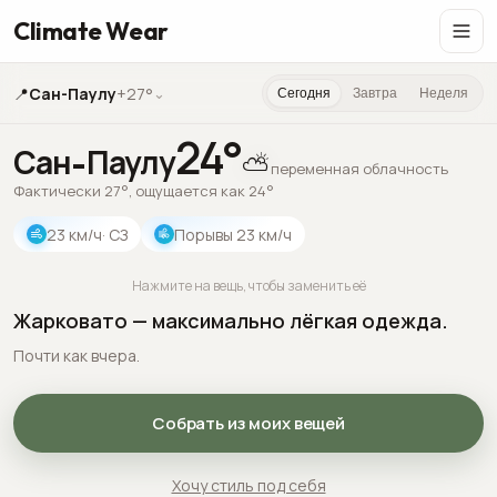
Climate Wear
📍
Сан-Паулу
+27°
⌄
Сегодня
Завтра
Неделя
24
°
Сан-Паулу
⛅
переменная облачность
Фактически 27°, ощущается как 24°
23
км/ч
· СЗ
Порывы
23
км/ч
Нажмите на вещь, чтобы заменить её
Жарковато — максимально лёгкая одежда.
Почти как вчера.
Собрать из моих вещей
Хочу стиль под себя