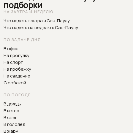
подборки
НА ЗАВТРА И НЕДЕЛЮ
Что надеть завтра в Сан-Паулу
Что надеть на неделю в Сан-Паулу
ПО ЗАДАЧЕ ДНЯ
В офис
На прогулку
На спорт
На пробежку
На свидание
С собакой
ПО ПОГОДЕ
В дождь
В ветер
В снег
В гололёд
В жару