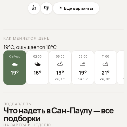
👍
👎
↻ Еще варианты
КАК МЕНЯЕТСЯ ДЕНЬ
19°C, ощущается 18°C
Сейчас
02:00
05:00
08:00
11:00
1
☁️
🌤️
⛅
⛅
⛅
19
°
18
°
19
°
19
°
21
°
2
ощ.
17
°
ощ.
16
°
ощ.
18
°
ощ
ПОДРАЗДЕЛЫ
Что надеть в Сан-Паулу — все
подборки
НА ЗАВТРА И НЕДЕЛЮ