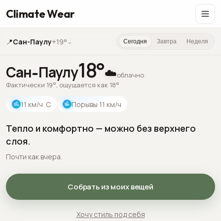
Climate Wear
📍
Сан-Паулу
+19°
⌄
Сегодня
Завтра
Неделя
18
°
Сан-Паулу
☁️
облачно
Фактически 19°, ощущается как 18°
11
км/ч
· С
Порывы
11
км/ч
Тепло и комфортно — можно без верхнего
слоя.
Почти как вчера.
Собрать из моих вещей
Хочу стиль под себя