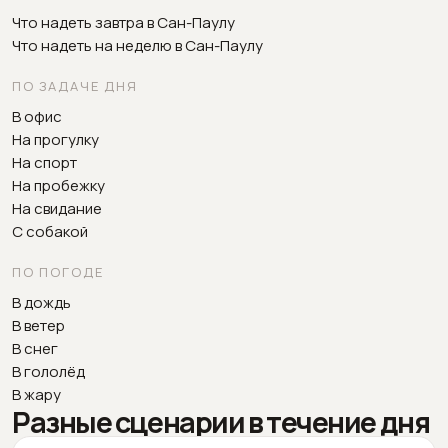
Что надеть завтра в Сан-Паулу
Что надеть на неделю в Сан-Паулу
ПО ЗАДАЧЕ ДНЯ
В офис
На прогулку
На спорт
На пробежку
На свидание
С собакой
ПО ПОГОДЕ
В дождь
В ветер
В снег
В гололёд
В жару
Разные сценарии в течение дня