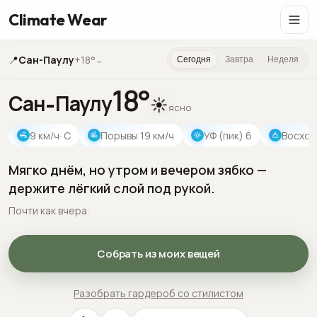
Climate Wear
📍
Сан-Паулу
+18°
⌄
Сегодня
Завтра
Неделя
18
°
Сан-Паулу
☀️
ясно
9
км/ч
· С
Порывы
19
км/ч
УФ (пик)
6
Восход
Мягко днём, но утром и вечером зябко —
держите лёгкий слой под рукой.
Почти как вчера.
Собрать из моих вещей
Разобрать гардероб со стилистом