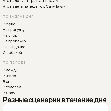
Что надеть завтра в Сан-Паулу
Что надеть на неделю в Сан-Паулу
ПО ЗАДАЧЕ ДНЯ
В офис
На прогулку
На спорт
На пробежку
На свидание
С собакой
ПО ПОГОДЕ
В дождь
В ветер
В снег
В гололёд
В жару
Разные сценарии в течение дня