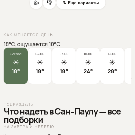
👍
👎
↻ Еще варианты
КАК МЕНЯЕТСЯ ДЕНЬ
18°C, ощущается 18°C
Сейчас
04:00
07:00
10:00
13:00
1
☀️
☀️
☀️
☀️
☀️
18
°
18
°
18
°
24
°
28
°
2
ощ
ПОДРАЗДЕЛЫ
Что надеть в Сан-Паулу — все
подборки
НА ЗАВТРА И НЕДЕЛЮ