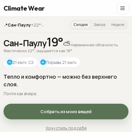
Climate Wear
📍
Сан-Паулу
+22°
⌄
Сегодня
Завтра
Неделя
19
°
Сан-Паулу
⛅
переменная облачность
Фактически 22°, ощущается как 19°
21
км/ч
· СЗ
Порывы
21
км/ч
Тепло и комфортно — можно без верхнего
слоя.
Почти как вчера.
Собрать из моих вещей
Хочу стиль под себя