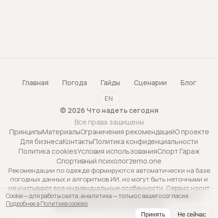
Главная
Погода
Гайды
Сценарии
Блог
EN
©
2026
Что надеть сегодня
Все права защищены
Принципы
Материалы
Ограничения рекомендаций
О проекте
Для бизнеса
Контакты
Политика конфиденциальности
Политика cookies
Условия использования
Спорт Гараж
Спортивный психолог
zerno.one
Рекомендации по одежде формируются автоматически на базе
погодных данных и алгоритмов ИИ, но могут быть неточными и
не учитывают все индивидуальные особенности. Сервис носит
Cookie — для работы сайта, аналитика — только с вашего согласия.
исключительно информационный характер и не является
Подробнее в Политике cookies
профессиональной консультацией.
Принять
Не сейчас