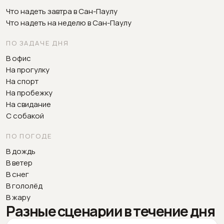
Что надеть завтра в Сан-Паулу
Что надеть на неделю в Сан-Паулу
ПО ЗАДАЧЕ ДНЯ
В офис
На прогулку
На спорт
На пробежку
На свидание
С собакой
ПО ПОГОДЕ
В дождь
В ветер
В снег
В гололёд
В жару
Разные сценарии в течение дня