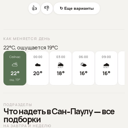
👍
👎
↻ Еще варианты
КАК МЕНЯЕТСЯ ДЕНЬ
22°C, ощущается 19°C
Сейчас
00:00
03:00
06:00
09:00
1
⛅
☁️
🌦️
🌤️
🌧️
22
°
20
°
18
°
16
°
16
°
1
ощ.
19
°
ПОДРАЗДЕЛЫ
Что надеть в Сан-Паулу — все
подборки
НА ЗАВТРА И НЕДЕЛЮ