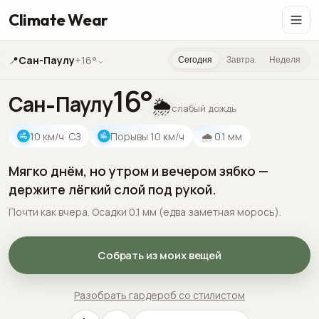
Climate Wear
📍
Сан-Паулу
+16°
⌄
Сегодня
Завтра
Неделя
16
°
Сан-Паулу
🌦️
слабый дождь
10
км/ч
· СЗ
Порывы
10
км/ч
🌧
0.1
мм
Мягко днём, но утром и вечером зябко —
держите лёгкий слой под рукой.
Почти как вчера. Осадки 0.1 мм (едва заметная морось).
Собрать из моих вещей
Разобрать гардероб со стилистом