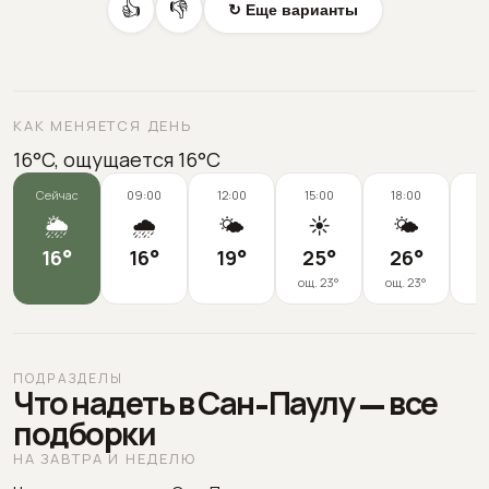
👍
👎
↻ Еще варианты
КАК МЕНЯЕТСЯ ДЕНЬ
16°C, ощущается 16°C
Сейчас
09:00
12:00
15:00
18:00
2
🌦️
🌧️
🌤️
☀️
🌤️
16
°
16
°
19
°
25
°
26
°
2
ощ.
23
°
ощ.
23
°
ПОДРАЗДЕЛЫ
Что надеть в Сан-Паулу — все
подборки
НА ЗАВТРА И НЕДЕЛЮ