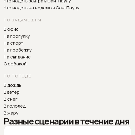
Что надеть завтра в Сан-Паулу
Что надеть на неделю в Сан-Паулу
ПО ЗАДАЧЕ ДНЯ
В офис
На прогулку
На спорт
На пробежку
На свидание
С собакой
ПО ПОГОДЕ
В дождь
В ветер
В снег
В гололёд
В жару
Разные сценарии в течение дня