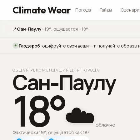
Climate Wear
Погода
Гайды
Сценари
📍
Сан-Паулу
+19°
, ощущается +18°
Гардероб
:
оцифруйте свои вещи — и получайте образы и
ОБЩАЯ РЕКОМЕНДАЦИЯ ДЛЯ ГОРОДА
Сан-Паулу
18
°
☁️
облачно
Фактически 19°, ощущается как 18°