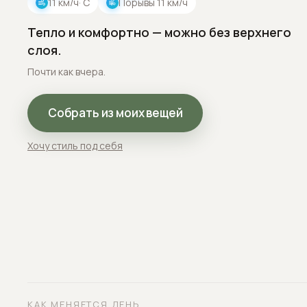
11
км/ч
· С
Порывы
11
км/ч
Тепло и комфортно — можно без верхнего
слоя.
Почти как вчера.
Собрать из моих вещей
Хочу стиль под себя
КАК МЕНЯЕТСЯ ДЕНЬ