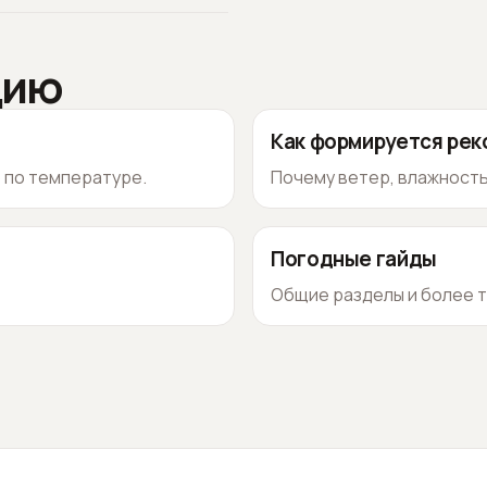
цию
Как формируется ре
о по температуре.
Почему ветер, влажность
Погодные гайды
Общие разделы и более т