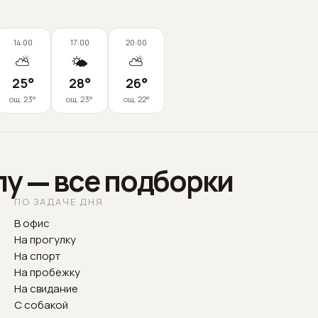
14:00
17:00
20:00
⛅
🌤️
⛅
25
°
28
°
26
°
ощ.
23
°
ощ.
23
°
ощ.
22
°
лу — все подборки
ПО ЗАДАЧЕ ДНЯ
В офис
На прогулку
На спорт
На пробежку
На свидание
С собакой