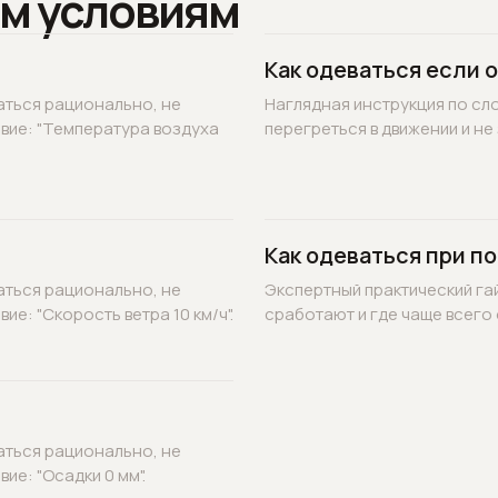
м условиям
Как одеваться если 
аться рационально, не
Наглядная инструкция по сл
овие: "Температура воздуха
перегреться в движении и не 
Как одеваться при по
аться рационально, не
Экспертный практический гай
ие: "Скорость ветра 10 км/ч".
сработают и где чаще всего 
аться рационально, не
ие: "Осадки 0 мм".