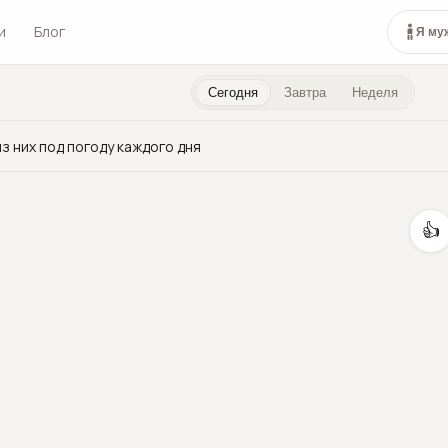
и
Блог
Я му
Сегодня
Завтра
Неделя
з них под погоду каждого дня
👍