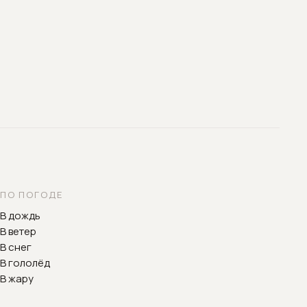
ПО ПОГОДЕ
В дождь
В ветер
В снег
В гололёд
В жару