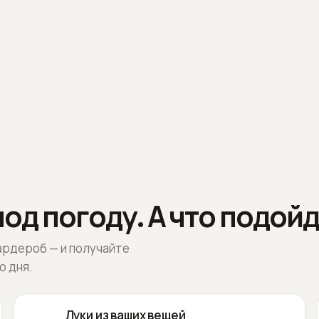
од погоду. А что подойд
ардероб — и получайте
о дня.
Луки из ваших вещей