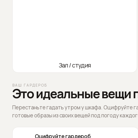
Зал / студия
ВАШ ГАРДЕРОБ
Это идеальные вещи п
Перестаньте гадать утром у шкафа. Оцифруйте г
готовые образы из своих вещей под погоду каждог
Оцифруйте гардероб