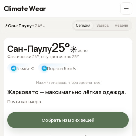
Climate Wear
📍
Сан-Паулу
+24°
⌄
Сегодня
Завтра
Неделя
25
°
Сан-Паулу
☀️
ясно
Фактически 24°, ощущается как 25°
5
км/ч
· Ю
Порывы
5
км/ч
Нажмите на вещь, чтобы заменить её
Жарковато — максимально лёгкая одежда.
Почти как вчера.
Собрать из моих вещей