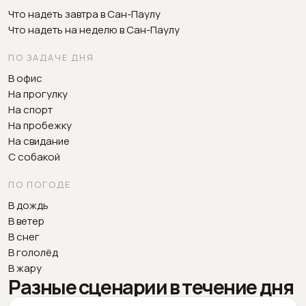
Что надеть завтра в Сан-Паулу
Что надеть на неделю в Сан-Паулу
ПО ЗАДАЧЕ ДНЯ
В офис
На прогулку
На спорт
На пробежку
На свидание
С собакой
ПО ПОГОДЕ
В дождь
В ветер
В снег
В гололёд
В жару
Разные сценарии в течение дня