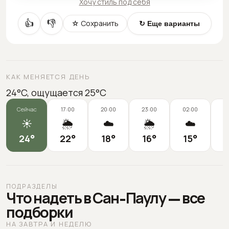
Хочу стиль под себя
👍
👎
☆ Сохранить
↻ Еще варианты
КАК МЕНЯЕТСЯ ДЕНЬ
24°C, ощущается 25°C
Сейчас
17:00
20:00
23:00
02:00
0
☀️
🌦️
☁️
🌦️
☁️
24
°
22
°
18
°
16
°
15
°
1
ПОДРАЗДЕЛЫ
Что надеть в Сан-Паулу — все
подборки
НА ЗАВТРА И НЕДЕЛЮ