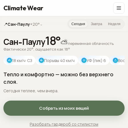
Climate Wear
📍
Сан-Паулу
+20°
⌄
Сегодня
Завтра
Неделя
18
°
Сан-Паулу
⛅
переменная облачность
Фактически 20°, ощущается как 18°
18
км/ч
· СЗ
Порывы
40
км/ч
УФ (пик)
6
Восх
Тепло и комфортно — можно без верхнего
слоя.
Сегодня теплее, чем вчера.
Собрать из моих вещей
Разобрать гардероб со стилистом