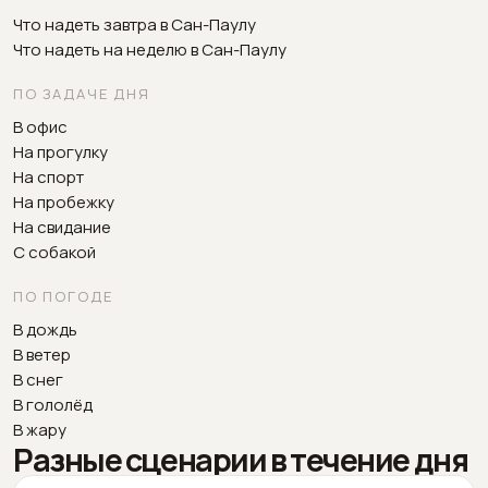
Что надеть завтра в Сан-Паулу
Что надеть на неделю в Сан-Паулу
ПО ЗАДАЧЕ ДНЯ
В офис
На прогулку
На спорт
На пробежку
На свидание
С собакой
ПО ПОГОДЕ
В дождь
В ветер
В снег
В гололёд
В жару
Разные сценарии в течение дня