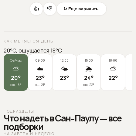
👍
👎
↻ Еще варианты
КАК МЕНЯЕТСЯ ДЕНЬ
20°C, ощущается 18°C
Сейчас
09:00
12:00
15:00
18:00
2
⛅
☁️
🌤️
🌦️
⛅
20
°
23
°
23
°
24
°
22
°
2
ощ.
18
°
ощ.
21
°
ощ.
22
°
ПОДРАЗДЕЛЫ
Что надеть в Сан-Паулу — все
подборки
НА ЗАВТРА И НЕДЕЛЮ