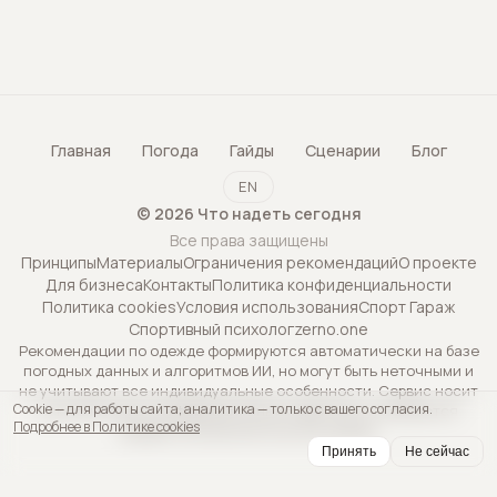
Главная
Погода
Гайды
Сценарии
Блог
EN
©
2026
Что надеть сегодня
Все права защищены
Принципы
Материалы
Ограничения рекомендаций
О проекте
Для бизнеса
Контакты
Политика конфиденциальности
Политика cookies
Условия использования
Спорт Гараж
Спортивный психолог
zerno.one
Рекомендации по одежде формируются автоматически на базе
погодных данных и алгоритмов ИИ, но могут быть неточными и
не учитывают все индивидуальные особенности. Сервис носит
Cookie — для работы сайта, аналитика — только с вашего согласия.
исключительно информационный характер и не является
Подробнее в Политике cookies
профессиональной консультацией.
Принять
Не сейчас