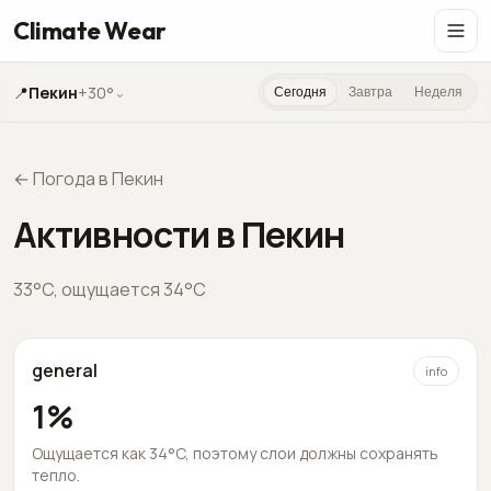
Climate Wear
📍
Пекин
+30°
⌄
Сегодня
Завтра
Неделя
←
Погода в Пекин
Активности в Пекин
33
°C,
ощущается
34
°C
general
info
1
%
Ощущается как 34°C, поэтому слои должны сохранять
тепло.