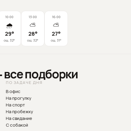
10:00
13:00
16:00
🌧️
⛅
⛅
29
°
28
°
27
°
ощ.
32
°
ощ.
32
°
ощ.
31
°
— все подборки
ПО ЗАДАЧЕ ДНЯ
В офис
На прогулку
На спорт
На пробежку
На свидание
С собакой