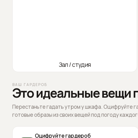
Зал / студия
ВАШ ГАРДЕРОБ
Это идеальные вещи п
Перестаньте гадать утром у шкафа. Оцифруйте г
готовые образы из своих вещей под погоду каждог
Оцифруйте гардероб