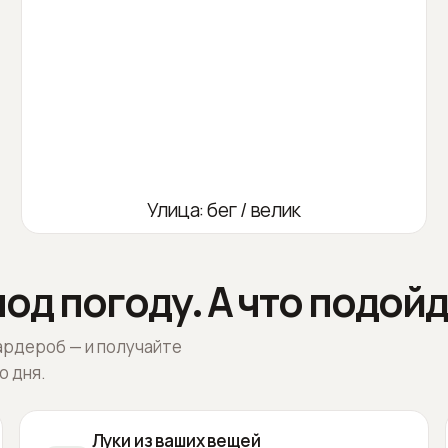
Улица: бег / велик
од погоду. А что подойд
ардероб — и получайте
о дня.
Луки из ваших вещей