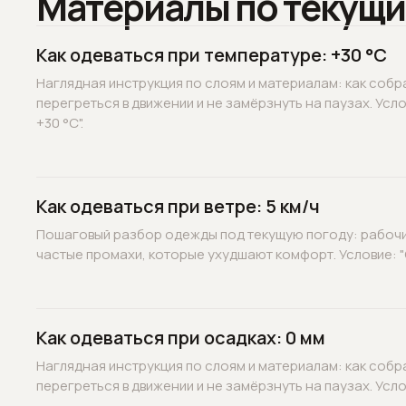
Материалы по текущи
Как одеваться при температуре: +30 °C
Наглядная инструкция по слоям и материалам: как собр
перегреться в движении и не замёрзнуть на паузах. Усл
+30 °C".
Как одеваться при ветре: 5 км/ч
Пошаговый разбор одежды под текущую погоду: рабочие
частые промахи, которые ухудшают комфорт. Условие: "С
Как одеваться при осадках: 0 мм
Наглядная инструкция по слоям и материалам: как собр
перегреться в движении и не замёрзнуть на паузах. Услов