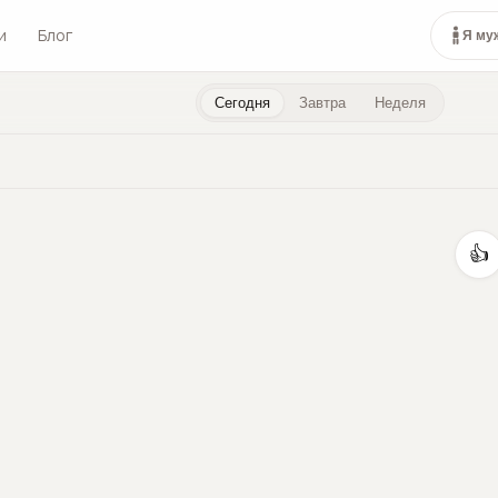
и
Блог
Я му
Сегодня
Завтра
Неделя
👍