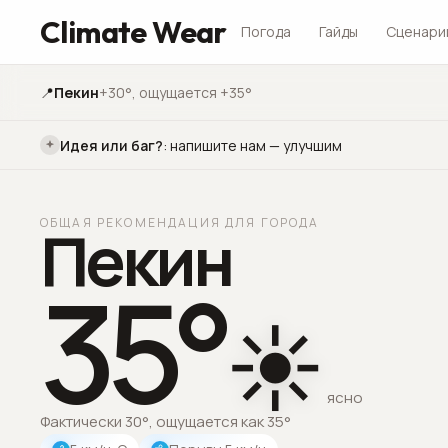
Climate Wear
Погода
Гайды
Сценари
📍
Пекин
+30°
, ощущается +35°
Идея или баг?
:
напишите нам — улучшим
ОБЩАЯ РЕКОМЕНДАЦИЯ ДЛЯ ГОРОДА
Пекин
35
°
☀️
ясно
Фактически 30°, ощущается как 35°