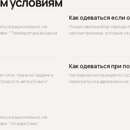
м условиям
Как одеваться если 
аться рационально, не
Пошаговый разбор одежды по
овие: "Температура воздуха
частые промахи, которые уху
Как одеваться при по
 слои, ткани по задаче и
Наглядная инструкция по сл
корость ветра 5 км/ч".
перегреться в движении и не 
аться рационально, не
ие: "Осадки 0 мм".