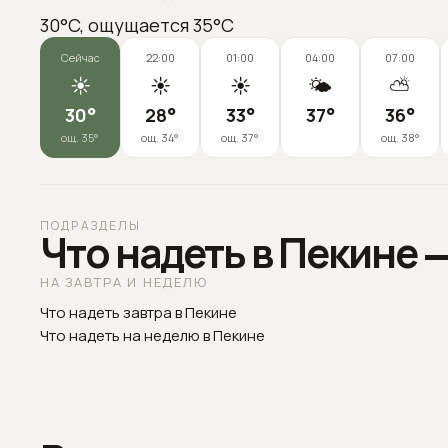
30°C, ощущается 35°C
Сейчас
22:00
01:00
04:00
07:00
☀️
☀️
☀️
🌤️
⛅
30
°
28
°
33
°
37
°
36
°
ощ.
35
°
ощ.
34
°
ощ.
37
°
ощ.
38
°
ПОДРАЗДЕЛЫ
Что надеть в Пекине 
НА ЗАВТРА И НЕДЕЛЮ
Что надеть завтра в Пекине
Что надеть на неделю в Пекине