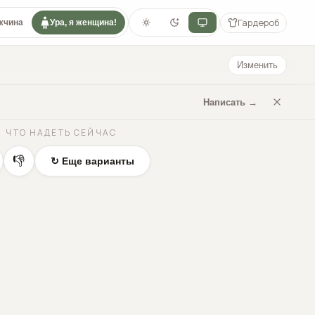
Гардероб
жчина
Ура, я женщина!
Изменить
Написать →
ЧТО НАДЕТЬ СЕЙЧАС
👎
↻ Еще варианты