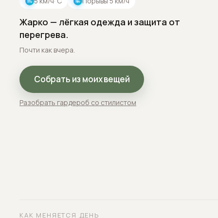
5
км/ч
· С
Порывы
5
км/ч
Жарко — лёгкая одежда и защита от
перегрева.
Почти как вчера.
Собрать из моих вещей
Разобрать гардероб со стилистом
КАК МЕНЯЕТСЯ ДЕНЬ