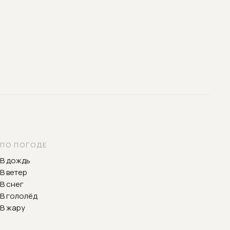
ПО ПОГОДЕ
В дождь
В ветер
В снег
В гололёд
В жару