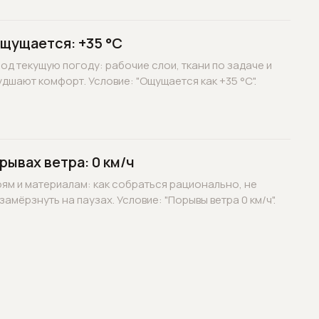
ощущается: +35 °C
д текущую погоду: рабочие слои, ткани по задаче и
дшают комфорт. Условие: "Ощущается как +35 °C".
рывах ветра: 0 км/ч
оям и материалам: как собраться рационально, не
замёрзнуть на паузах. Условие: "Порывы ветра 0 км/ч".