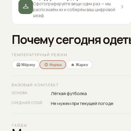
Сфотографируйте вещи один раз — мы
распознаём их и соберём ваш цифровой
шкаф.
Почему сегодня одет
ТЕМПЕРАТУРНЫЙ РЕЖИМ
🥶 Мёрзну
😊 Норма
🔥 Жарко
БАЗОВЫЙ КОМПЛЕКТ
ОСНОВА
Лёгкая футболка
СРЕДНИЙ СЛОЙ
Не нужен при текущей погоде
ГАЙДЫ