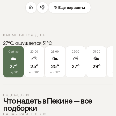
👍
👎
↻ Еще варианты
КАК МЕНЯЕТСЯ ДЕНЬ
27°C, ощущается 31°C
Сейчас
20:00
23:00
02:00
05:00
0
☁️
⛅
🌤️
⛅
🌤️
27
°
25
°
25
°
27
°
29
°
3
ощ.
31
°
ощ.
28
°
ощ.
27
°
ощ
ПОДРАЗДЕЛЫ
Что надеть в Пекине — все
подборки
НА ЗАВТРА И НЕДЕЛЮ