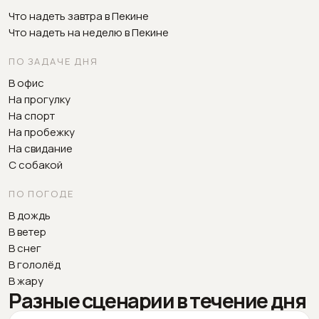
Что надеть завтра в Пекине
Что надеть на неделю в Пекине
ПО ЗАДАЧЕ ДНЯ
В офис
На прогулку
На спорт
На пробежку
На свидание
С собакой
ПО ПОГОДЕ
В дождь
В ветер
В снег
В гололёд
В жару
Разные сценарии в течение дня