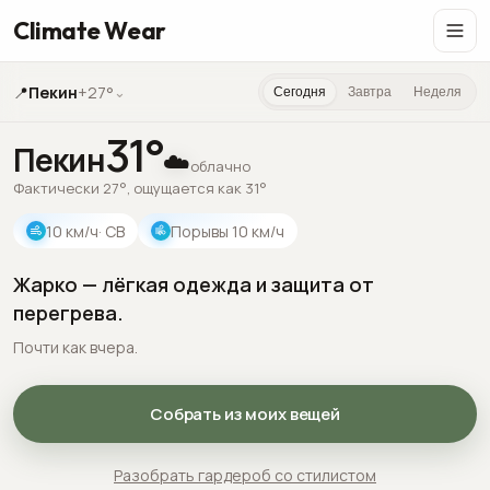
Climate Wear
📍
Пекин
+27°
⌄
Сегодня
Завтра
Неделя
31
°
Пекин
☁️
облачно
Фактически 27°, ощущается как 31°
10
км/ч
· СВ
Порывы
10
км/ч
Жарко — лёгкая одежда и защита от
перегрева.
Почти как вчера.
Собрать из моих вещей
Разобрать гардероб со стилистом