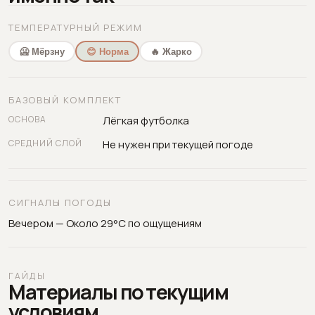
ТЕМПЕРАТУРНЫЙ РЕЖИМ
🥶 Мёрзну
😊 Норма
🔥 Жарко
БАЗОВЫЙ КОМПЛЕКТ
ОСНОВА
Лёгкая футболка
СРЕДНИЙ СЛОЙ
Не нужен при текущей погоде
СИГНАЛЫ ПОГОДЫ
Вечером — Около 29°C по ощущениям
ГАЙДЫ
Материалы по текущим
условиям