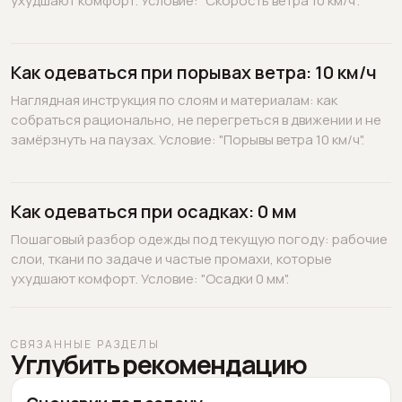
ухудшают комфорт. Условие: "Скорость ветра 10 км/ч".
Как одеваться при порывах ветра: 10 км/ч
Наглядная инструкция по слоям и материалам: как
собраться рационально, не перегреться в движении и не
замёрзнуть на паузах. Условие: "Порывы ветра 10 км/ч".
Как одеваться при осадках: 0 мм
Пошаговый разбор одежды под текущую погоду: рабочие
слои, ткани по задаче и частые промахи, которые
ухудшают комфорт. Условие: "Осадки 0 мм".
СВЯЗАННЫЕ РАЗДЕЛЫ
Углубить рекомендацию