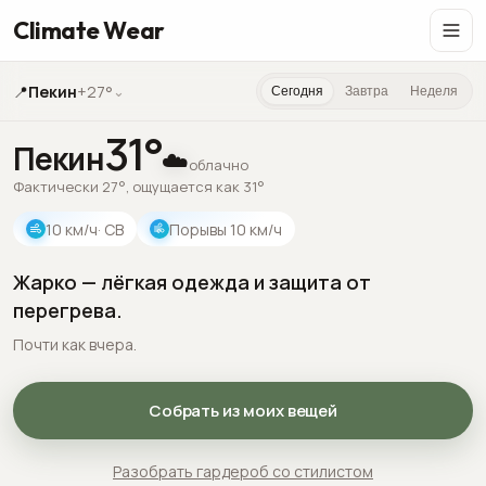
Climate Wear
📍
Пекин
+27°
⌄
Сегодня
Завтра
Неделя
31
°
Пекин
☁️
облачно
Фактически 27°, ощущается как 31°
10
км/ч
· СВ
Порывы
10
км/ч
Жарко — лёгкая одежда и защита от
перегрева.
Почти как вчера.
Собрать из моих вещей
Разобрать гардероб со стилистом