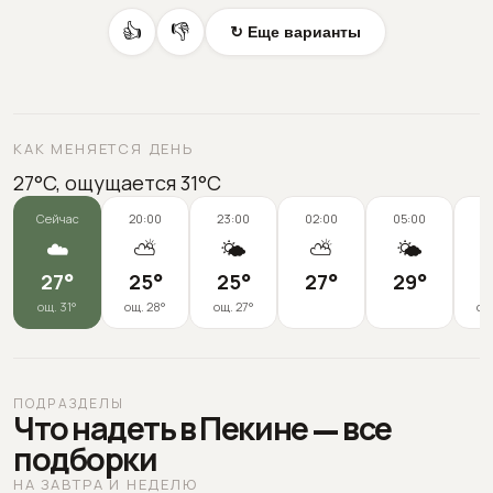
👍
👎
↻ Еще варианты
КАК МЕНЯЕТСЯ ДЕНЬ
27°C, ощущается 31°C
Сейчас
20:00
23:00
02:00
05:00
0
☁️
⛅
🌤️
⛅
🌤️
27
°
25
°
25
°
27
°
29
°
3
ощ.
31
°
ощ.
28
°
ощ.
27
°
ощ
ПОДРАЗДЕЛЫ
Что надеть в Пекине — все
подборки
НА ЗАВТРА И НЕДЕЛЮ