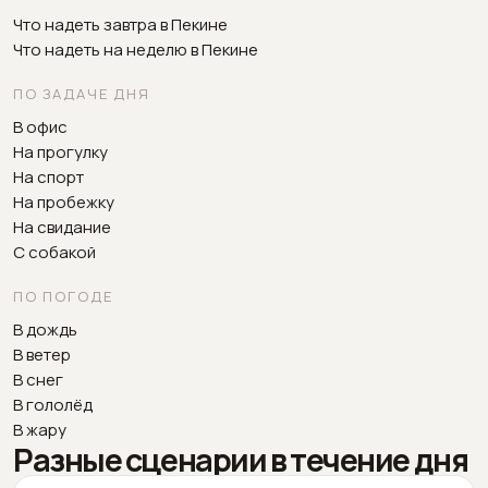
Что надеть завтра в Пекине
Что надеть на неделю в Пекине
ПО ЗАДАЧЕ ДНЯ
В офис
На прогулку
На спорт
На пробежку
На свидание
С собакой
ПО ПОГОДЕ
В дождь
В ветер
В снег
В гололёд
В жару
Разные сценарии в течение дня