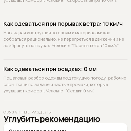
ухудшают комфорт. Условие: "Скорость ветра 10 км/ч".
Как одеваться при порывах ветра: 10 км/ч
Наглядная инструкция по слоям и материалам: как
собраться рационально, не перегреться в движении и не
замёрзнуть на паузах. Условие: "Порывы ветра 10 км/ч".
Как одеваться при осадках: 0 мм
Пошаговый разбор одежды под текущую погоду: рабочие
слои, ткани по задаче и частые промахи, которые
ухудшают комфорт. Условие: "Осадки 0 мм".
СВЯЗАННЫЕ РАЗДЕЛЫ
Углубить рекомендацию