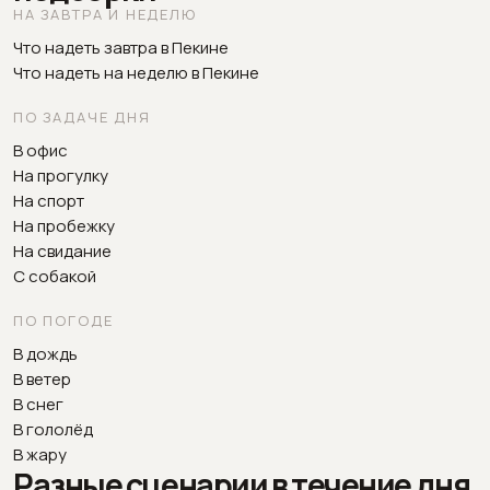
НА ЗАВТРА И НЕДЕЛЮ
Что надеть завтра в Пекине
Что надеть на неделю в Пекине
ПО ЗАДАЧЕ ДНЯ
В офис
На прогулку
На спорт
На пробежку
На свидание
С собакой
ПО ПОГОДЕ
В дождь
В ветер
В снег
В гололёд
В жару
Разные сценарии в течение дня