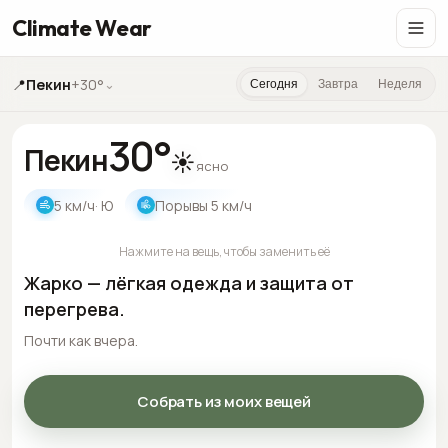
Climate Wear
📍
Пекин
+30°
⌄
Сегодня
Завтра
Неделя
30
°
Пекин
☀️
ясно
5
км/ч
· Ю
Порывы
5
км/ч
Нажмите на вещь, чтобы заменить её
Жарко — лёгкая одежда и защита от
перегрева.
Почти как вчера.
Собрать из моих вещей