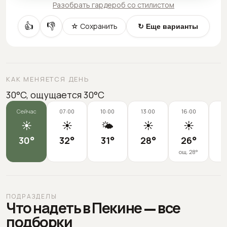
Разобрать гардероб со стилистом
👍
👎
☆ Сохранить
↻ Еще варианты
КАК МЕНЯЕТСЯ ДЕНЬ
30°C, ощущается 30°C
Сейчас
07:00
10:00
13:00
16:00
1
☀️
☀️
🌤️
☀️
☀️

30
°
32
°
31
°
28
°
26
°
2
ощ.
28
°
ПОДРАЗДЕЛЫ
Что надеть в Пекине — все
подборки