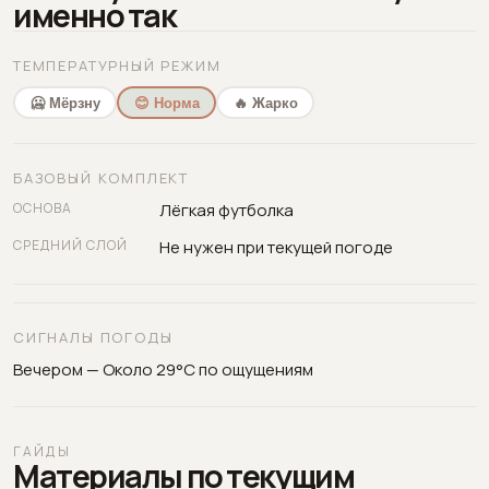
именно так
ТЕМПЕРАТУРНЫЙ РЕЖИМ
🥶 Мёрзну
😊 Норма
🔥 Жарко
БАЗОВЫЙ КОМПЛЕКТ
ОСНОВА
Лёгкая футболка
СРЕДНИЙ СЛОЙ
Не нужен при текущей погоде
СИГНАЛЫ ПОГОДЫ
Вечером — Около 29°C по ощущениям
ГАЙДЫ
Материалы по текущим