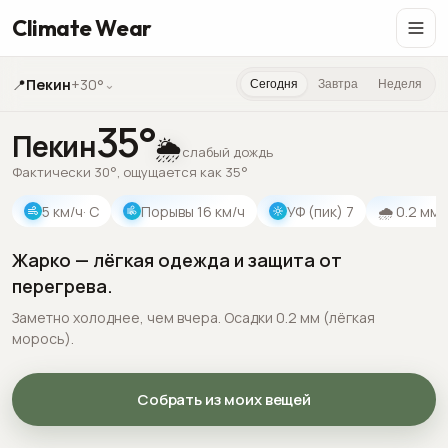
Climate Wear
📍
Пекин
+30°
⌄
Сегодня
Завтра
Неделя
35
°
Пекин
🌦️
слабый дождь
Фактически 30°, ощущается как 35°
5
км/ч
· С
Порывы
16
км/ч
УФ (пик)
7
🌧
0.2
мм
Жарко — лёгкая одежда и защита от
перегрева.
Заметно холоднее, чем вчера. Осадки 0.2 мм (лёгкая
морось).
Собрать из моих вещей