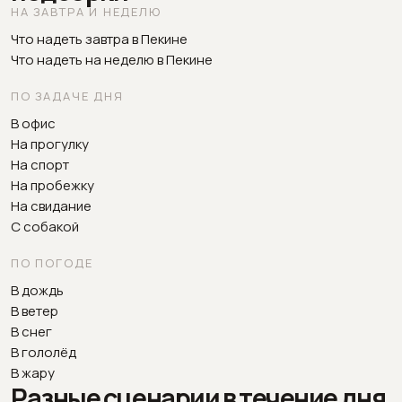
НА ЗАВТРА И НЕДЕЛЮ
Что надеть завтра в Пекине
Что надеть на неделю в Пекине
ПО ЗАДАЧЕ ДНЯ
В офис
На прогулку
На спорт
На пробежку
На свидание
С собакой
ПО ПОГОДЕ
В дождь
В ветер
В снег
В гололёд
В жару
Разные сценарии в течение дня