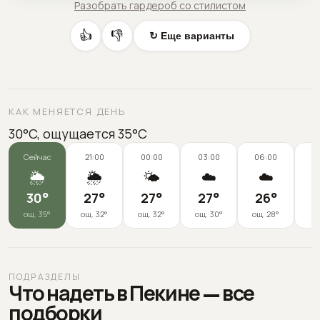
Разобрать гардероб со стилистом
👍
👎
↻ Еще варианты
КАК МЕНЯЕТСЯ ДЕНЬ
30°C, ощущается 35°C
Сейчас
21:00
00:00
03:00
06:00
0
🌦️
🌦️
🌤️
☁️
☁️
30
°
27
°
27
°
27
°
26
°
2
ощ.
35
°
ощ.
32
°
ощ.
32
°
ощ.
30
°
ощ.
28
°
ПОДРАЗДЕЛЫ
Что надеть в Пекине — все
подборки