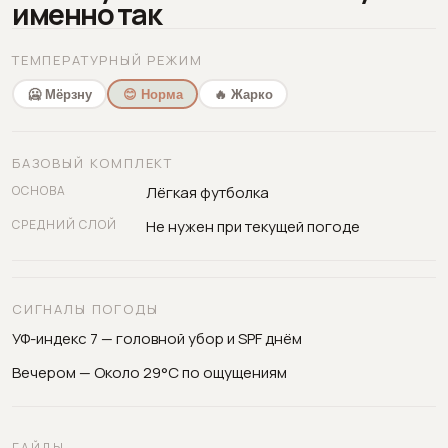
именно так
ТЕМПЕРАТУРНЫЙ РЕЖИМ
🥶 Мёрзну
😊 Норма
🔥 Жарко
БАЗОВЫЙ КОМПЛЕКТ
ОСНОВА
Лёгкая футболка
СРЕДНИЙ СЛОЙ
Не нужен при текущей погоде
СИГНАЛЫ ПОГОДЫ
УФ-индекс 7 — головной убор и SPF днём
Вечером — Около 29°C по ощущениям
ГАЙДЫ