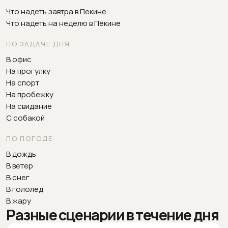
Что надеть завтра в Пекине
Что надеть на неделю в Пекине
ПО ЗАДАЧЕ ДНЯ
В офис
На прогулку
На спорт
На пробежку
На свидание
С собакой
ПО ПОГОДЕ
В дождь
В ветер
В снег
В гололёд
В жару
Разные сценарии в течение дня