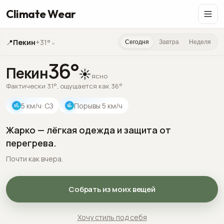
Climate Wear
📍
Пекин
+31°
⌄
Сегодня
Завтра
Неделя
36
°
Пекин
☀️
ясно
Фактически 31°, ощущается как 36°
5
км/ч
· СЗ
Порывы
5
км/ч
Жарко — лёгкая одежда и защита от
перегрева.
Почти как вчера.
Собрать из моих вещей
Хочу стиль под себя