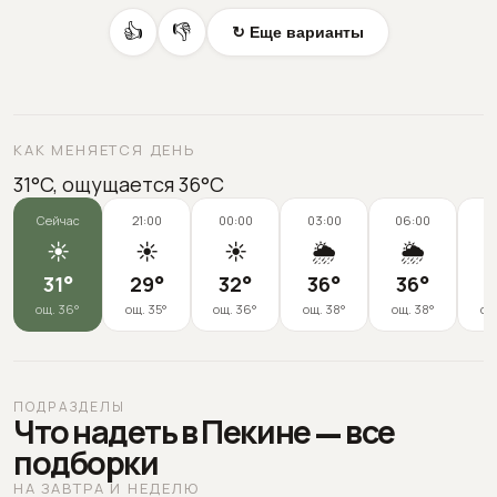
👍
👎
↻ Еще варианты
КАК МЕНЯЕТСЯ ДЕНЬ
31°C, ощущается 36°C
Сейчас
21:00
00:00
03:00
06:00
0
☀️
☀️
☀️
🌦️
🌦️
31
°
29
°
32
°
36
°
36
°
3
ощ.
36
°
ощ.
35
°
ощ.
36
°
ощ.
38
°
ощ.
38
°
ощ
ПОДРАЗДЕЛЫ
Что надеть в Пекине — все
подборки
НА ЗАВТРА И НЕДЕЛЮ