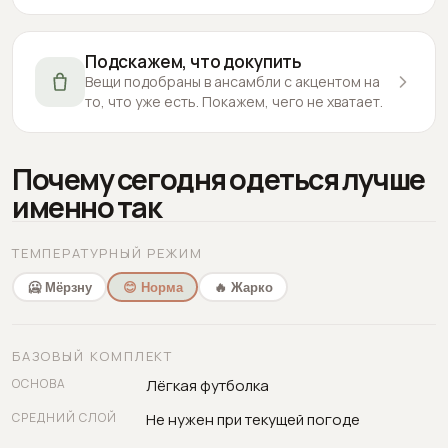
Подскажем, что докупить
Вещи подобраны в ансамбли с акцентом на
то, что уже есть. Покажем, чего не хватает.
Почему сегодня одеться лучше
именно так
ТЕМПЕРАТУРНЫЙ РЕЖИМ
🥶 Мёрзну
😊 Норма
🔥 Жарко
БАЗОВЫЙ КОМПЛЕКТ
ОСНОВА
Лёгкая футболка
СРЕДНИЙ СЛОЙ
Не нужен при текущей погоде