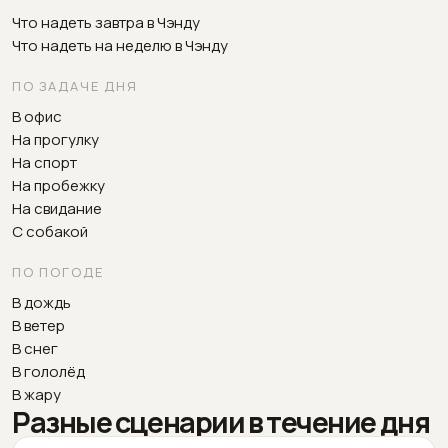
Что надеть завтра в Чэнду
Что надеть на неделю в Чэнду
ПО ЗАДАЧЕ ДНЯ
В офис
На прогулку
На спорт
На пробежку
На свидание
С собакой
ПО ПОГОДЕ
В дождь
В ветер
В снег
В гололёд
В жару
Разные сценарии в течение дня