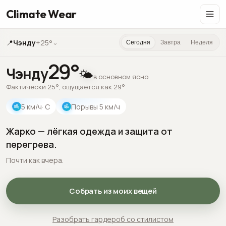
Climate Wear
📍
Чэнду
+25°
⌄
Сегодня
Завтра
Неделя
29
°
Чэнду
🌤️
в основном ясно
Фактически 25°, ощущается как 29°
5
км/ч
· С
Порывы
5
км/ч
Жарко — лёгкая одежда и защита от
перегрева.
Почти как вчера.
Собрать из моих вещей
Разобрать гардероб со стилистом