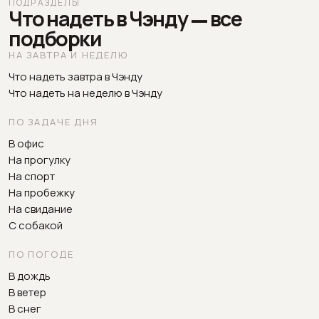
ПОДРАЗДЕЛЫ
Что надеть в Чэнду — все
подборки
НА ЗАВТРА И НЕДЕЛЮ
Что надеть завтра в Чэнду
Что надеть на неделю в Чэнду
ПО ЗАДАЧЕ ДНЯ
В офис
На прогулку
На спорт
На пробежку
На свидание
С собакой
ПО ПОГОДЕ
В дождь
В ветер
В снег