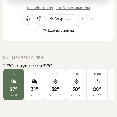
Разобрать гардероб со стилистом
←
👍
👎
☆ Сохранить
1
/
2
↻ Еще варианты
КАК МЕНЯЕТСЯ ДЕНЬ
27°C, ощущается 31°C
Сейчас
05:00
08:00
11:00
14:00
1
🌤️
🌦️
☀️
☀️
⛅
27
°
31
°
32
°
30
°
28
°
2
ощ.
31
°
ощ.
35
°
ощ.
35
°
ощ.
34
°
ощ.
33
°
ощ