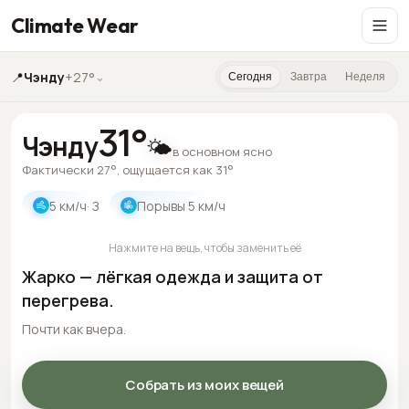
Climate Wear
📍
Чэнду
+27°
⌄
Сегодня
Завтра
Неделя
31
°
Чэнду
🌤️
в основном ясно
Фактически 27°, ощущается как 31°
5
км/ч
· З
Порывы
5
км/ч
Нажмите на вещь, чтобы заменить её
Жарко — лёгкая одежда и защита от
перегрева.
Почти как вчера.
Собрать из моих вещей