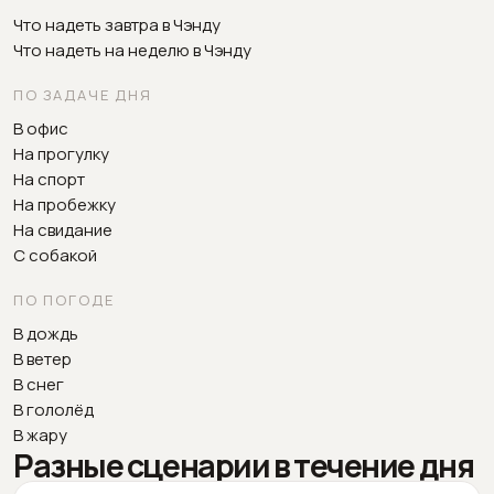
Что надеть завтра в Чэнду
Что надеть на неделю в Чэнду
ПО ЗАДАЧЕ ДНЯ
В офис
На прогулку
На спорт
На пробежку
На свидание
С собакой
ПО ПОГОДЕ
В дождь
В ветер
В снег
В гололёд
В жару
Разные сценарии в течение дня