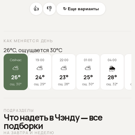
👍
👎
↻ Еще варианты
КАК МЕНЯЕТСЯ ДЕНЬ
26°C, ощущается 30°C
Сейчас
19:00
22:00
01:00
04:00
0
⛅
⛅
⛅
⛅
🌦️
26
°
24
°
23
°
25
°
28
°
3
ощ.
30
°
ощ.
29
°
ощ.
28
°
ощ.
30
°
ощ.
32
°
ощ
ПОДРАЗДЕЛЫ
Что надеть в Чэнду — все
подборки
НА ЗАВТРА И НЕДЕЛЮ