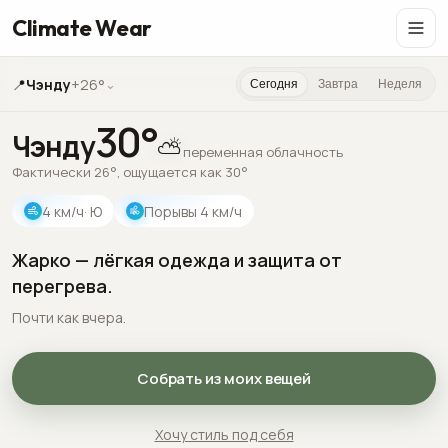
Climate Wear
📍
Чэнду
+26°
⌄
Сегодня
Завтра
Неделя
30
°
Чэнду
⛅
переменная облачность
Фактически 26°, ощущается как 30°
4
км/ч
· Ю
Порывы
4
км/ч
Жарко — лёгкая одежда и защита от
перегрева.
Почти как вчера.
Собрать из моих вещей
Хочу стиль под себя