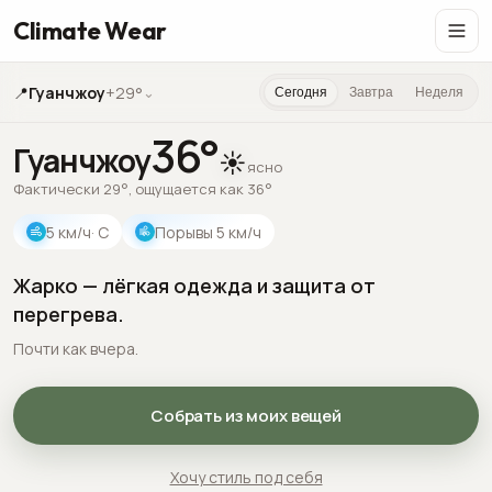
Climate Wear
📍
Гуанчжоу
+29°
⌄
Сегодня
Завтра
Неделя
36
°
Гуанчжоу
☀️
ясно
Фактически 29°, ощущается как 36°
5
км/ч
· С
Порывы
5
км/ч
Жарко — лёгкая одежда и защита от
перегрева.
Почти как вчера.
Собрать из моих вещей
Хочу стиль под себя