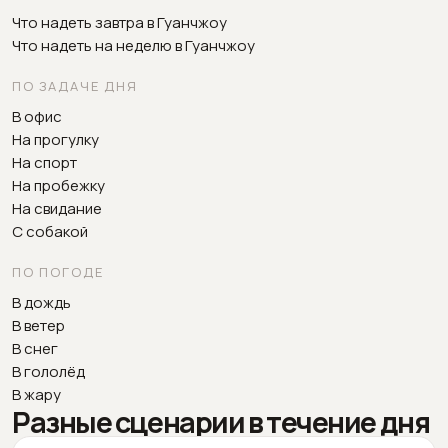
Что надеть завтра в Гуанчжоу
Что надеть на неделю в Гуанчжоу
ПО ЗАДАЧЕ ДНЯ
В офис
На прогулку
На спорт
На пробежку
На свидание
С собакой
ПО ПОГОДЕ
В дождь
В ветер
В снег
В гололёд
В жару
Разные сценарии в течение дня