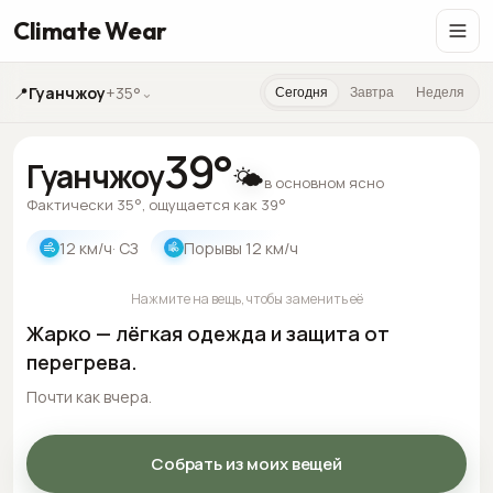
Climate Wear
📍
Гуанчжоу
+35°
⌄
Сегодня
Завтра
Неделя
39
°
Гуанчжоу
🌤️
в основном ясно
Фактически 35°, ощущается как 39°
12
км/ч
· СЗ
Порывы
12
км/ч
Нажмите на вещь, чтобы заменить её
Жарко — лёгкая одежда и защита от
перегрева.
Почти как вчера.
Собрать из моих вещей