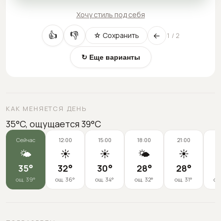
Хочу стиль под себя
←
👍
👎
☆ Сохранить
1
/
2
↻ Еще варианты
КАК МЕНЯЕТСЯ ДЕНЬ
35°C, ощущается 39°C
Сейчас
12:00
15:00
18:00
21:00
0
🌤️
☀️
☀️
🌤️
☀️

35
°
32
°
30
°
28
°
28
°
3
ощ.
39
°
ощ.
36
°
ощ.
34
°
ощ.
32
°
ощ.
31
°
ощ