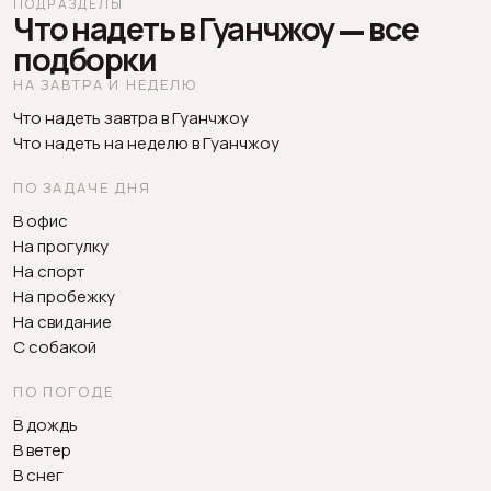
ПОДРАЗДЕЛЫ
Что надеть в Гуанчжоу — все
подборки
НА ЗАВТРА И НЕДЕЛЮ
Что надеть завтра в Гуанчжоу
Что надеть на неделю в Гуанчжоу
ПО ЗАДАЧЕ ДНЯ
В офис
На прогулку
На спорт
На пробежку
На свидание
С собакой
ПО ПОГОДЕ
В дождь
В ветер
В снег