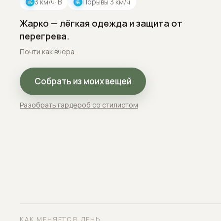
3
км/ч
· В
Порывы
3
км/ч
Жарко — лёгкая одежда и защита от
перегрева.
Почти как вчера.
Собрать из моих вещей
Разобрать гардероб со стилистом
КАК МЕНЯЕТСЯ ДЕНЬ