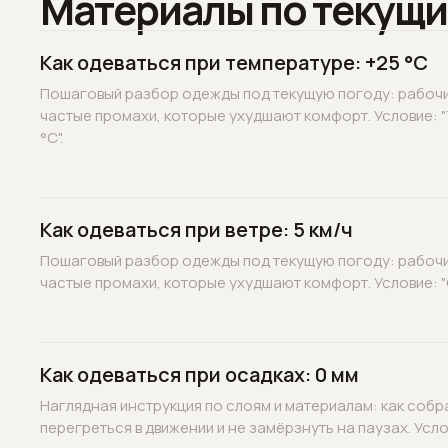
Материалы по текущи
Как одеваться при температуре: +25 °C
Пошаговый разбор одежды под текущую погоду: рабочие
частые промахи, которые ухудшают комфорт. Условие: 
°C".
Как одеваться при ветре: 5 км/ч
Пошаговый разбор одежды под текущую погоду: рабочие
частые промахи, которые ухудшают комфорт. Условие: "С
Как одеваться при осадках: 0 мм
Наглядная инструкция по слоям и материалам: как собр
перегреться в движении и не замёрзнуть на паузах. Услов