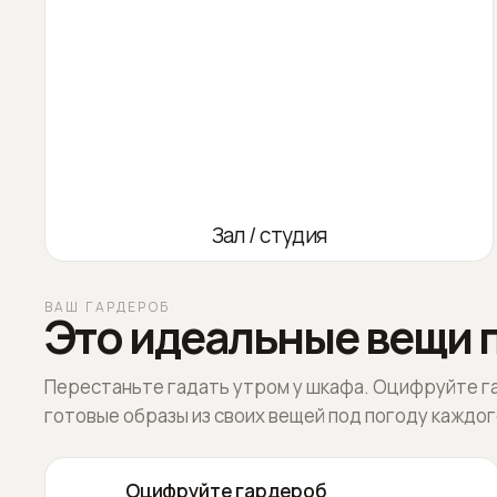
Зал / студия
ВАШ ГАРДЕРОБ
Это идеальные вещи п
Перестаньте гадать утром у шкафа. Оцифруйте г
готовые образы из своих вещей под погоду каждог
Оцифруйте гардероб