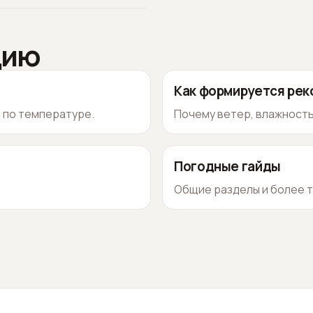
цию
Как формируется ре
о по температуре.
Почему ветер, влажность
Погодные гайды
Общие разделы и более т