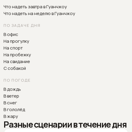
Что надеть завтра в Гуанчжоу
Что надеть на неделю в Гуанчжоу
ПО ЗАДАЧЕ ДНЯ
В офис
На прогулку
На спорт
На пробежку
На свидание
С собакой
ПО ПОГОДЕ
В дождь
В ветер
В снег
В гололёд
В жару
Разные сценарии в течение дня