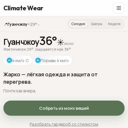
Climate Wear
📍
Гуанчжоу
+29°
⌄
Сегодня
Завтра
Неделя
36
°
Гуанчжоу
☀️
ясно
Фактически 29°, ощущается как 36°
4
км/ч
· С
Порывы
4
км/ч
Жарко — лёгкая одежда и защита от
перегрева.
Почти как вчера.
Собрать из моих вещей
Разобрать гардероб со стилистом