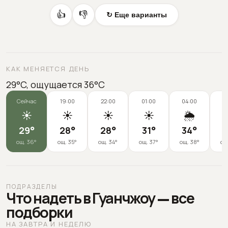
👍
👎
↻ Еще варианты
КАК МЕНЯЕТСЯ ДЕНЬ
29°C, ощущается 36°C
Сейчас
19:00
22:00
01:00
04:00
0
☀️
☀️
☀️
☀️
🌦️
29
°
28
°
28
°
31
°
34
°
3
ощ.
36
°
ощ.
35
°
ощ.
34
°
ощ.
37
°
ощ.
38
°
ощ
ПОДРАЗДЕЛЫ
Что надеть в Гуанчжоу — все
подборки
НА ЗАВТРА И НЕДЕЛЮ