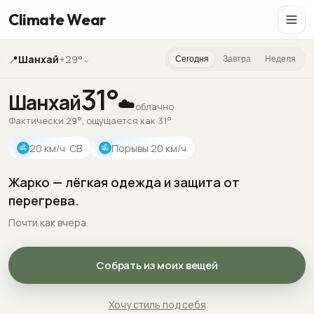
Climate Wear
📍
Шанхай
+29°
⌄
Сегодня
Завтра
Неделя
31
°
Шанхай
☁️
облачно
Фактически 29°, ощущается как 31°
20
км/ч
· СВ
Порывы
20
км/ч
Жарко — лёгкая одежда и защита от
перегрева.
Почти как вчера.
Собрать из моих вещей
Хочу стиль под себя