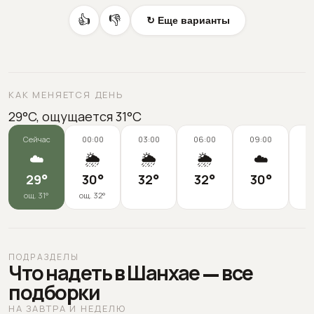
👍
👎
↻ Еще варианты
КАК МЕНЯЕТСЯ ДЕНЬ
29°C, ощущается 31°C
Сейчас
00:00
03:00
06:00
09:00
1
☁️
🌦️
🌦️
🌦️
☁️
29
°
30
°
32
°
32
°
30
°
3
ощ.
31
°
ощ.
32
°
ПОДРАЗДЕЛЫ
Что надеть в Шанхае — все
подборки
НА ЗАВТРА И НЕДЕЛЮ