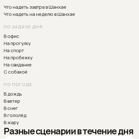
Что надеть завтра в Шанхае
Что надеть на неделю в Шанхае
ПО ЗАДАЧЕ ДНЯ
В офис
На прогулку
На спорт
На пробежку
На свидание
С собакой
ПО ПОГОДЕ
В дождь
В ветер
В снег
В гололёд
В жару
Разные сценарии в течение дня