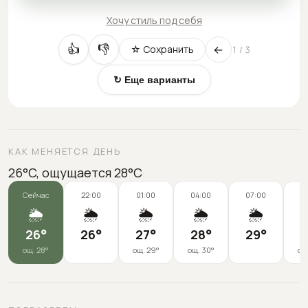
Хочу стиль под себя
←
👍
👎
☆ Сохранить
1
/
3
↻ Еще варианты
КАК МЕНЯЕТСЯ ДЕНЬ
26°C, ощущается 28°C
Сейчас
22:00
01:00
04:00
07:00
1
🌦️
🌦️
🌦️
🌦️
🌦️
26
°
26
°
27
°
28
°
29
°
2
ощ.
28
°
ощ.
29
°
ощ.
30
°
ощ