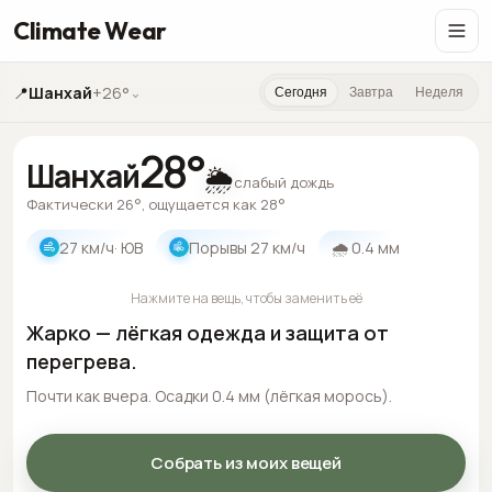
Climate Wear
📍
Шанхай
+26°
⌄
Сегодня
Завтра
Неделя
28
°
Шанхай
🌦️
слабый дождь
Фактически 26°, ощущается как 28°
27
км/ч
· ЮВ
Порывы
27
км/ч
🌧
0.4
мм
Нажмите на вещь, чтобы заменить её
Жарко — лёгкая одежда и защита от
перегрева.
Почти как вчера. Осадки 0.4 мм (лёгкая морось).
Собрать из моих вещей