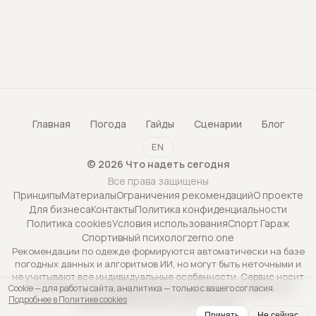
Главная
Погода
Гайды
Сценарии
Блог
EN
©
2026
Что надеть сегодня
Все права защищены
Принципы
Материалы
Ограничения рекомендаций
О проекте
Для бизнеса
Контакты
Политика конфиденциальности
Политика cookies
Условия использования
Спорт Гараж
Спортивный психолог
zerno.one
Рекомендации по одежде формируются автоматически на базе
погодных данных и алгоритмов ИИ, но могут быть неточными и
не учитывают все индивидуальные особенности. Сервис носит
Cookie — для работы сайта, аналитика — только с вашего согласия.
исключительно информационный характер и не является
Подробнее в Политике cookies
профессиональной консультацией.
Принять
Не сейчас