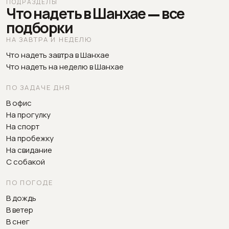
ПОДРАЗДЕЛЫ
Что надеть в Шанхае — все
подборки
НА ЗАВТРА И НЕДЕЛЮ
Что надеть завтра в Шанхае
Что надеть на неделю в Шанхае
ПО ЗАДАЧЕ ДНЯ
В офис
На прогулку
На спорт
На пробежку
На свидание
С собакой
ПО ПОГОДЕ
В дождь
В ветер
В снег