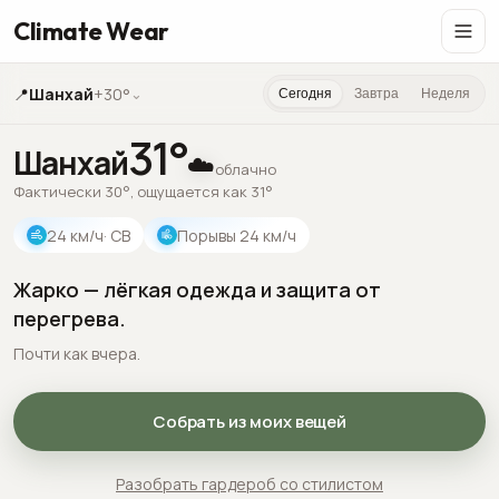
Climate Wear
📍
Шанхай
+30°
⌄
Сегодня
Завтра
Неделя
31
°
Шанхай
☁️
облачно
Фактически 30°, ощущается как 31°
24
км/ч
· СВ
Порывы
24
км/ч
Жарко — лёгкая одежда и защита от
перегрева.
Почти как вчера.
Собрать из моих вещей
Разобрать гардероб со стилистом