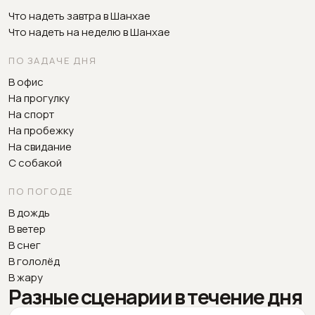
Что надеть завтра в Шанхае
Что надеть на неделю в Шанхае
ПО ЗАДАЧЕ ДНЯ
В офис
На прогулку
На спорт
На пробежку
На свидание
С собакой
ПО ПОГОДЕ
В дождь
В ветер
В снег
В гололёд
В жару
Разные сценарии в течение дня