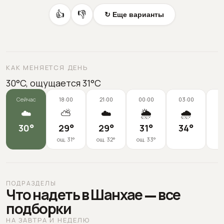
👍
👎
↻ Еще варианты
КАК МЕНЯЕТСЯ ДЕНЬ
30°C, ощущается 31°C
Сейчас
18:00
21:00
00:00
03:00
0
☁️
⛅
☁️
🌦️
🌧️
30
°
29
°
29
°
31
°
34
°
3
ощ.
31
°
ощ.
32
°
ощ.
33
°
ПОДРАЗДЕЛЫ
Что надеть в Шанхае — все
подборки
НА ЗАВТРА И НЕДЕЛЮ