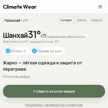
Climate Wear
📍
Шанхай
+29°
⌄
Сегодня
Завтра
Неделя
31
°
Шанхай
⛅
переменная облачность
Фактически 29°, ощущается как 31°
22
км/ч
· С
Порывы
22
км/ч
Жарко — лёгкая одежда и защита от
перегрева.
Почти как вчера.
Собрать из моих вещей
Разобрать гардероб со стилистом