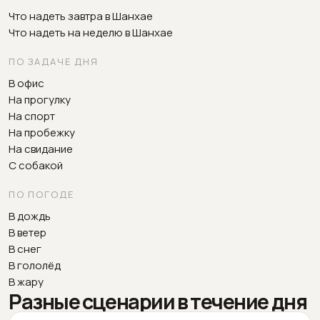
Что надеть завтра в Шанхае
Что надеть на неделю в Шанхае
ПО ЗАДАЧЕ ДНЯ
В офис
На прогулку
На спорт
На пробежку
На свидание
С собакой
ПО ПОГОДЕ
В дождь
В ветер
В снег
В гололёд
В жару
Разные сценарии в течение дня