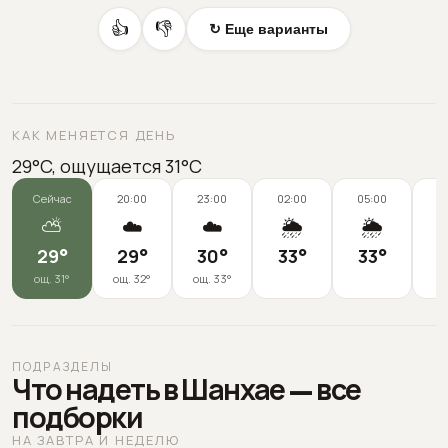
👍
👎
↻ Еще варианты
КАК МЕНЯЕТСЯ ДЕНЬ
29°C, ощущается 31°C
Сейчас
20:00
23:00
02:00
05:00
0
⛅
☁️
☁️
🌦️
🌦️
29
°
29
°
30
°
33
°
33
°
3
ощ.
31
°
ощ.
32
°
ощ.
33
°
ПОДРАЗДЕЛЫ
Что надеть в Шанхае — все
подборки
НА ЗАВТРА И НЕДЕЛЮ