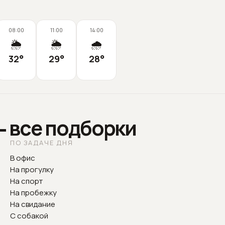
08:00
11:00
14:00
🌦️
🌦️
🌧️
32
°
29
°
28
°
— все подборки
ПО ЗАДАЧЕ ДНЯ
В офис
На прогулку
На спорт
На пробежку
На свидание
С собакой