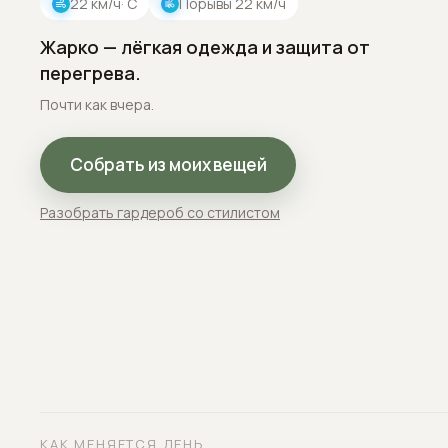
22
км/ч
· С
Порывы
22
км/ч
Жарко — лёгкая одежда и защита от
перегрева.
Почти как вчера.
Собрать из моих вещей
Разобрать гардероб со стилистом
КАК МЕНЯЕТСЯ ДЕНЬ