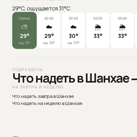
29°C, ощущается 31°C
Сейчас
20:00
23:00
02:00
05:00
⛅
☁️
☁️
🌦️
🌦️
29
°
29
°
30
°
33
°
33
°
ощ.
31
°
ощ.
32
°
ощ.
33
°
ПОДРАЗДЕЛЫ
Что надеть в Шанхае 
НА ЗАВТРА И НЕДЕЛЮ
Что надеть завтра в Шанхае
Что надеть на неделю в Шанхае