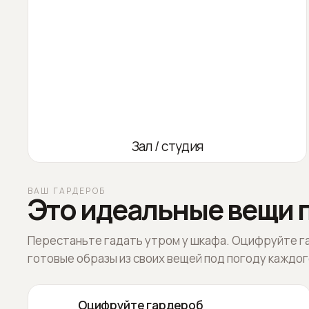
Зал / студия
ВАШ ГАРДЕРОБ
Это идеальные вещи п
Перестаньте гадать утром у шкафа. Оцифруйте г
готовые образы из своих вещей под погоду каждог
Оцифруйте гардероб