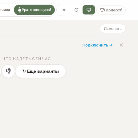
Гардероб
жчина
Ура, я женщина!
Изменить
Подключить →
ЧТО НАДЕТЬ СЕЙЧАС
👎
↻ Еще варианты