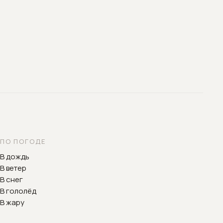
ПО ПОГОДЕ
В дождь
В ветер
В снег
В гололёд
В жару