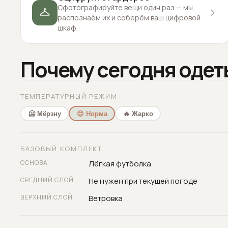
Сфотографируйте вещи один раз — мы
распознаём их и соберём ваш цифровой
шкаф.
Почему сегодня одет
ТЕМПЕРАТУРНЫЙ РЕЖИМ
🥶 Мёрзну
😊 Норма
🔥 Жарко
БАЗОВЫЙ КОМПЛЕКТ
ОСНОВА
Лёгкая футболка
СРЕДНИЙ СЛОЙ
Не нужен при текущей погоде
ВЕРХНИЙ СЛОЙ
Ветровка