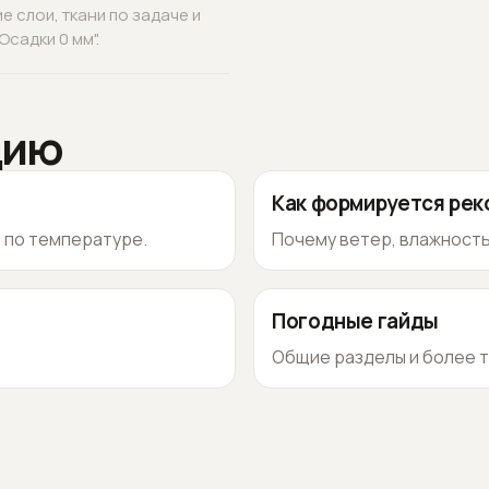
 слои, ткани по задаче и
садки 0 мм".
цию
Как формируется ре
о по температуре.
Почему ветер, влажность
Погодные гайды
Общие разделы и более т