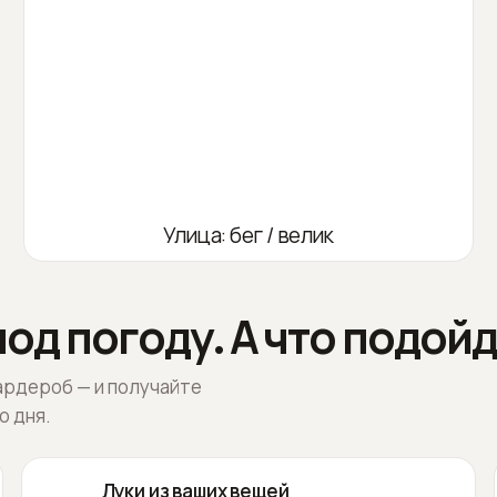
Улица: бег / велик
од погоду. А что подойд
ардероб — и получайте
о дня.
Луки из ваших вещей