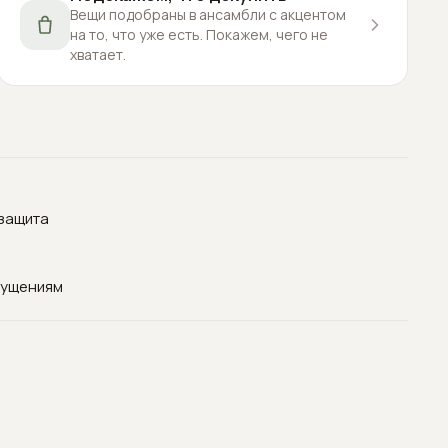
Вещи подобраны в ансамбли с акцентом
на то, что уже есть. Покажем, чего не
хватает.
озащита
щущениям