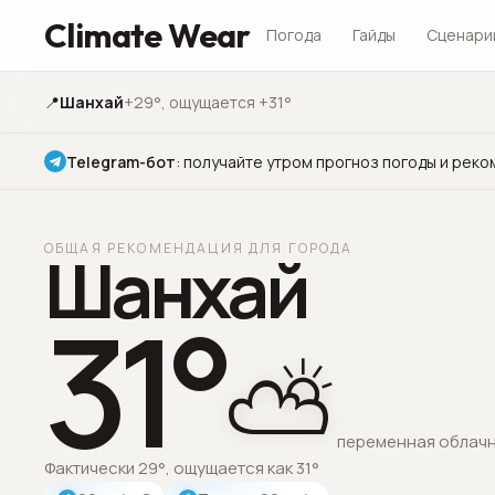
Climate Wear
Погода
Гайды
Сценари
📍
Шанхай
+29°
, ощущается +31°
Telegram-бот
:
получайте утром прогноз погоды и реко
ОБЩАЯ РЕКОМЕНДАЦИЯ ДЛЯ ГОРОДА
Шанхай
31
°
⛅
переменная облач
Фактически 29°, ощущается как 31°