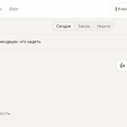
и
Блог
Я му
Сегодня
Завтра
Неделя
мендации, что надеть
👍
ность