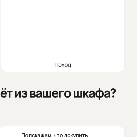
Поход
ёт из вашего шкафа?
Подскажем, что докупить