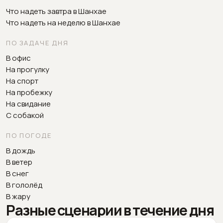
Что надеть завтра в Шанхае
Что надеть на неделю в Шанхае
ПО ЗАДАЧЕ ДНЯ
В офис
На прогулку
На спорт
На пробежку
На свидание
С собакой
ПО ПОГОДЕ
В дождь
В ветер
В снег
В гололёд
В жару
Разные сценарии в течение дня