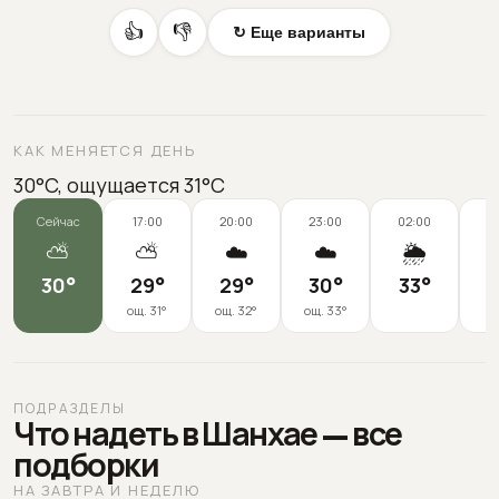
👍
👎
↻ Еще варианты
КАК МЕНЯЕТСЯ ДЕНЬ
30°C, ощущается 31°C
Сейчас
17:00
20:00
23:00
02:00
0
⛅
⛅
☁️
☁️
🌦️
30
°
29
°
29
°
30
°
33
°
3
ощ.
31
°
ощ.
32
°
ощ.
33
°
ПОДРАЗДЕЛЫ
Что надеть в Шанхае — все
подборки
НА ЗАВТРА И НЕДЕЛЮ