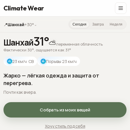
Climate Wear
📍
Шанхай
+30°
⌄
Сегодня
Завтра
Неделя
31
°
Шанхай
⛅
переменная облачность
Фактически 30°, ощущается как 31°
23
км/ч
· СВ
Порывы
23
км/ч
Жарко — лёгкая одежда и защита от
перегрева.
Почти как вчера.
Собрать из моих вещей
Хочу стиль под себя