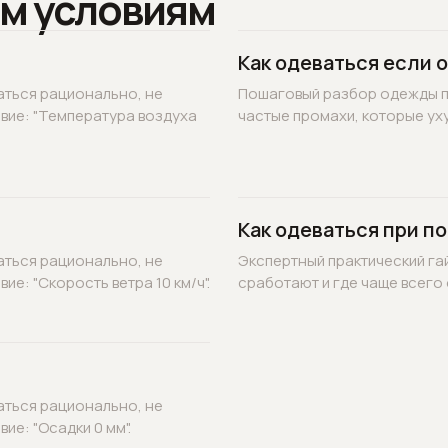
м условиям
Как одеваться если 
аться рационально, не
Пошаговый разбор одежды по
овие: "Температура воздуха
частые промахи, которые уху
Как одеваться при по
аться рационально, не
Экспертный практический гай
ие: "Скорость ветра 10 км/ч".
сработают и где чаще всего 
аться рационально, не
ие: "Осадки 0 мм".