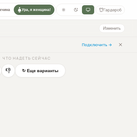
Гардероб
жчина
Ура, я женщина!
Изменить
Подключить →
ЧТО НАДЕТЬ СЕЙЧАС
👎
↻ Еще варианты