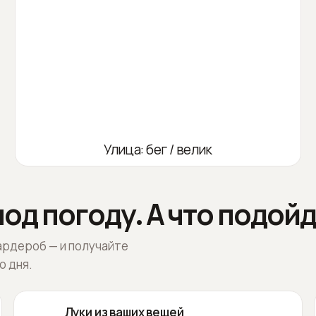
Улица: бег / велик
од погоду. А что подойд
ардероб — и получайте
о дня.
Луки из ваших вещей