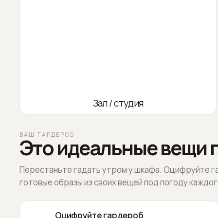
Зал / студия
ВАШ ГАРДЕРОБ
Это идеальные вещи п
Перестаньте гадать утром у шкафа. Оцифруйте г
готовые образы из своих вещей под погоду каждог
Оцифруйте гардероб