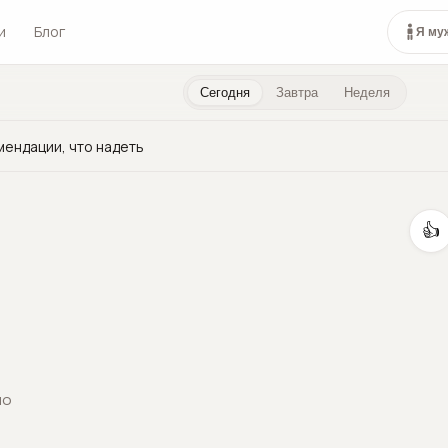
и
Блог
Я му
Сегодня
Завтра
Неделя
мендации, что надеть
👍
но