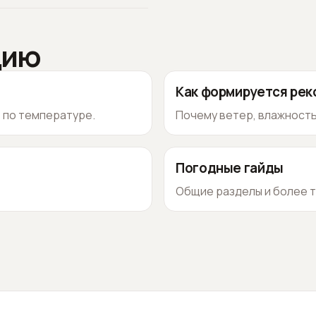
цию
Как формируется ре
о по температуре.
Почему ветер, влажность
Погодные гайды
Общие разделы и более т