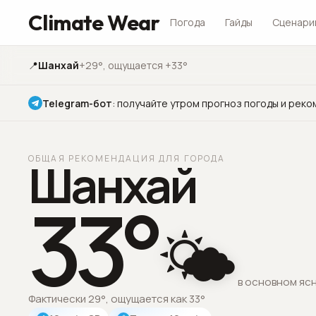
Climate Wear
Погода
Гайды
Сценари
📍
Шанхай
+29°
, ощущается +33°
Telegram-бот
:
получайте утром прогноз погоды и реко
ОБЩАЯ РЕКОМЕНДАЦИЯ ДЛЯ ГОРОДА
Шанхай
33
°
🌤️
в основном яс
Фактически 29°, ощущается как 33°