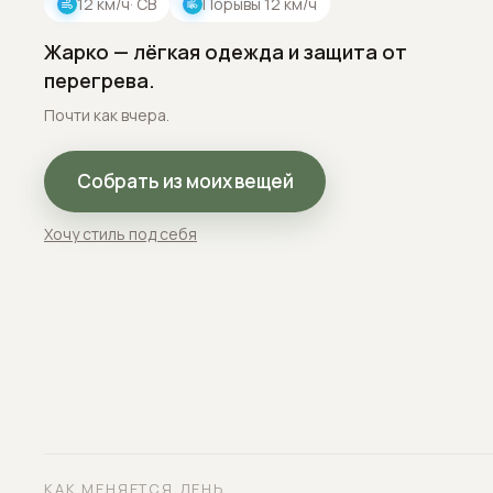
12
км/ч
· СВ
Порывы
12
км/ч
Жарко — лёгкая одежда и защита от
перегрева.
Почти как вчера.
Собрать из моих вещей
Хочу стиль под себя
КАК МЕНЯЕТСЯ ДЕНЬ