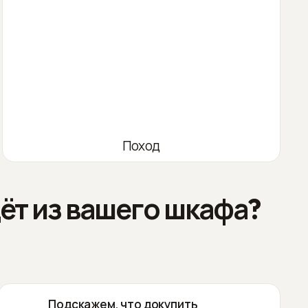
Поход
ёт из вашего шкафа?
Подскажем, что докупить