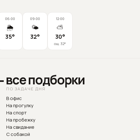
06:00
09:00
12:00
🌦️
🌤️
⛅
35
°
32
°
30
°
ощ.
32
°
— все подборки
ПО ЗАДАЧЕ ДНЯ
В офис
На прогулку
На спорт
На пробежку
На свидание
С собакой