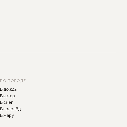
ПО ПОГОДЕ
В дождь
В ветер
В снег
В гололёд
В жару