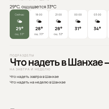
29°C, ощущается 33°C
Сейчас
18:00
21:00
00:00
03:00
🌤️
🌤️
🌤️
🌤️
🌤️
29
°
28
°
28
°
31
°
34
°
ощ.
33
°
ощ.
33
°
ощ.
32
°
ПОДРАЗДЕЛЫ
Что надеть в Шанхае 
НА ЗАВТРА И НЕДЕЛЮ
Что надеть завтра в Шанхае
Что надеть на неделю в Шанхае