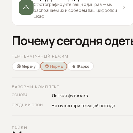
Сфотографируйте вещи один раз — мы
распознаём их и соберём ваш цифровой
шкаф.
Почему сегодня одет
ТЕМПЕРАТУРНЫЙ РЕЖИМ
🥶 Мёрзну
😊 Норма
🔥 Жарко
БАЗОВЫЙ КОМПЛЕКТ
ОСНОВА
Лёгкая футболка
СРЕДНИЙ СЛОЙ
Не нужен при текущей погоде
ГАЙДЫ