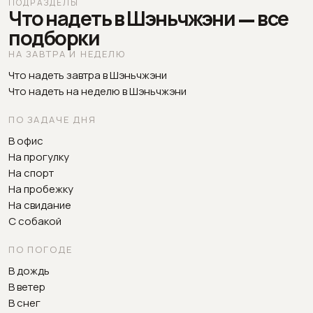
ПОДРАЗДЕЛЫ
Что надеть в Шэньчжэни — все
подборки
НА ЗАВТРА И НЕДЕЛЮ
Что надеть завтра в Шэньчжэни
Что надеть на неделю в Шэньчжэни
ПО ЗАДАЧЕ ДНЯ
В офис
На прогулку
На спорт
На пробежку
На свидание
С собакой
ПО ПОГОДЕ
В дождь
В ветер
В снег