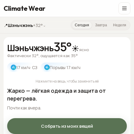
Climate Wear
📍
Шэньчжэнь
+32°
⌄
Сегодня
Завтра
Неделя
35
°
Шэньчжэнь
☀️
ясно
Фактически 32°, ощущается как 35°
17
км/ч
· СЗ
Порывы
17
км/ч
Нажмите на вещь, чтобы заменить её
Жарко — лёгкая одежда и защита от
перегрева.
Почти как вчера.
Собрать из моих вещей