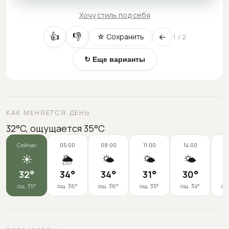
Хочу стиль под себя
←
👍
👎
☆ Сохранить
1
/
2
↻ Еще варианты
КАК МЕНЯЕТСЯ ДЕНЬ
32°C, ощущается 35°C
Сейчас
05:00
08:00
11:00
14:00
1
☀️
🌦️
🌤️
🌤️
🌤️
32
°
34
°
34
°
31
°
30
°
2
ощ.
35
°
ощ.
36
°
ощ.
36
°
ощ.
35
°
ощ.
34
°
ощ