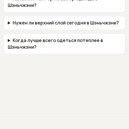
Шэньчжэни?
Нужен ли верхний слой сегодня в Шэньчжэни?
Когда лучше всего одеться потеплее в
Шэньчжэни?