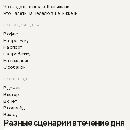
Что надеть завтра в Шэньчжэни
Что надеть на неделю в Шэньчжэни
ПО ЗАДАЧЕ ДНЯ
В офис
На прогулку
На спорт
На пробежку
На свидание
С собакой
ПО ПОГОДЕ
В дождь
В ветер
В снег
В гололёд
В жару
Разные сценарии в течение дня