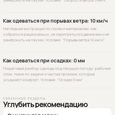
замёрзнуть на паузах. Условие: "Скорость ветра 5 км/ч".
Как одеваться при порывах ветра: 10 км/ч
Наглядная инструкция по слоям и материалам: как
собраться рационально, не перегреться в движении и не
замёрзнуть на паузах. Условие: "Порывы ветра 10 км/ч".
Как одеваться при осадках: 0 мм
Пошаговый разбор одежды под текущую погоду: рабочие
слои, ткани по задаче и частые промахи, которые
ухудшают комфорт. Условие: "Осадки 0 мм".
СВЯЗАННЫЕ РАЗДЕЛЫ
Углубить рекомендацию