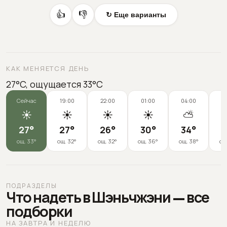
👍
👎
↻ Еще варианты
КАК МЕНЯЕТСЯ ДЕНЬ
27°C, ощущается 33°C
Сейчас
19:00
22:00
01:00
04:00
0
☀️
☀️
☀️
☀️
⛅
27
°
27
°
26
°
30
°
34
°
3
ощ.
33
°
ощ.
32
°
ощ.
32
°
ощ.
36
°
ощ.
38
°
ощ
ПОДРАЗДЕЛЫ
Что надеть в Шэньчжэни — все
подборки
НА ЗАВТРА И НЕДЕЛЮ