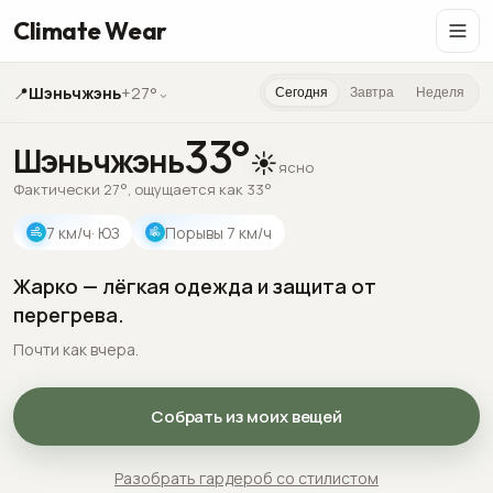
Climate Wear
📍
Шэньчжэнь
+27°
⌄
Сегодня
Завтра
Неделя
33
°
Шэньчжэнь
☀️
ясно
Фактически 27°, ощущается как 33°
7
км/ч
· ЮЗ
Порывы
7
км/ч
Жарко — лёгкая одежда и защита от
перегрева.
Почти как вчера.
Собрать из моих вещей
Разобрать гардероб со стилистом