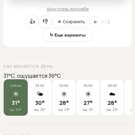
Хочу стиль под себя
←
👍
👎
☆ Сохранить
1
/
2
↻ Еще варианты
КАК МЕНЯЕТСЯ ДЕНЬ
31°C, ощущается 36°C
Сейчас
23:00
02:00
05:00
08:00
1
☀️
🌤️
☀️
☀️
☁️

31
°
30
°
28
°
27
°
28
°
3
ощ.
36
°
ощ.
35
°
ощ.
33
°
ощ.
31
°
ощ.
33
°
ощ