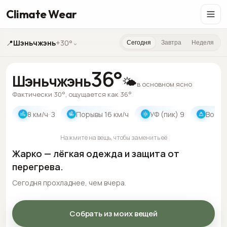
Climate Wear
📍
Шэньчжэнь
+30°
⌄
Сегодня
Завтра
Неделя
36
°
Шэньчжэнь
🌤️
в основном ясно
Фактически 30°, ощущается как 36°
8
км/ч
· З
Порывы
16
км/ч
УФ (пик)
9
Восхо
Нажмите на вещь, чтобы заменить её
Жарко — лёгкая одежда и защита от
перегрева.
Сегодня прохладнее, чем вчера.
Собрать из моих вещей