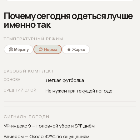
Почему сегодня одеться лучше
именно так
ТЕМПЕРАТУРНЫЙ РЕЖИМ
🥶 Мёрзну
😊 Норма
🔥 Жарко
БАЗОВЫЙ КОМПЛЕКТ
ОСНОВА
Лёгкая футболка
СРЕДНИЙ СЛОЙ
Не нужен при текущей погоде
СИГНАЛЫ ПОГОДЫ
УФ-индекс 9 — головной убор и SPF днём
Вечером — Около 32°C по ощущениям