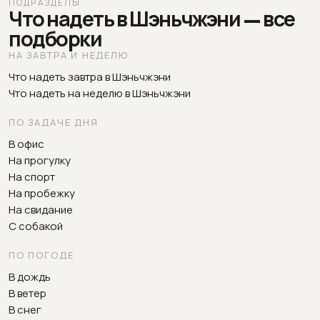
ПОДРАЗДЕЛЫ
Что надеть в Шэньчжэни — все
подборки
НА ЗАВТРА И НЕДЕЛЮ
Что надеть завтра в Шэньчжэни
Что надеть на неделю в Шэньчжэни
ПО ЗАДАЧЕ ДНЯ
В офис
На прогулку
На спорт
На пробежку
На свидание
С собакой
ПО ПОГОДЕ
В дождь
В ветер
В снег