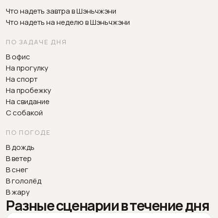
Что надеть завтра в Шэньчжэни
Что надеть на неделю в Шэньчжэни
ПО ЗАДАЧЕ ДНЯ
В офис
На прогулку
На спорт
На пробежку
На свидание
С собакой
ПО ПОГОДЕ
В дождь
В ветер
В снег
В гололёд
В жару
Разные сценарии в течение дня