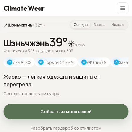
Climate Wear
📍
Шэньчжэнь
+32°
⌄
Сегодня
Завтра
Неделя
39
°
Шэньчжэнь
☀️
ясно
Фактически 32°, ощущается как 39°
7
км/ч
· СЗ
Порывы
21
км/ч
УФ (пик)
9
Закат
Жарко — лёгкая одежда и защита от
перегрева.
Сегодня теплее, чем вчера.
Собрать из моих вещей
Разобрать гардероб со стилистом