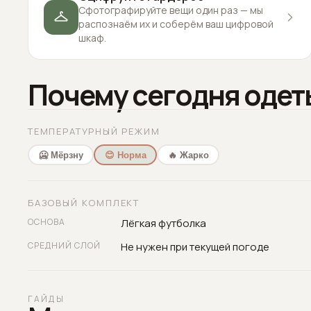
Сфотографируйте вещи один раз — мы
распознаём их и соберём ваш цифровой
шкаф.
Почему сегодня одет
ТЕМПЕРАТУРНЫЙ РЕЖИМ
🥶 Мёрзну
😊 Норма
🔥 Жарко
БАЗОВЫЙ КОМПЛЕКТ
ОСНОВА
Лёгкая футболка
СРЕДНИЙ СЛОЙ
Не нужен при текущей погоде
ГАЙДЫ