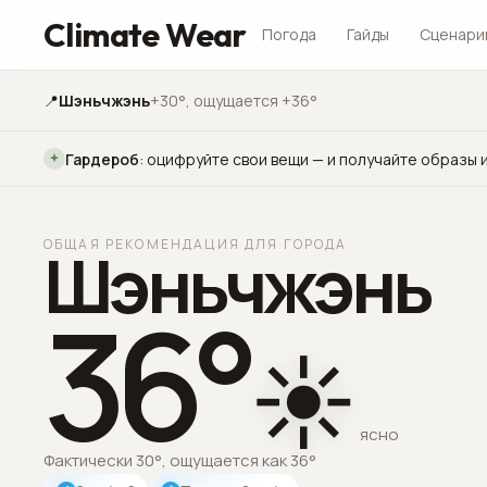
Climate Wear
Погода
Гайды
Сценари
📍
Шэньчжэнь
+30°
, ощущается +36°
Гардероб
:
оцифруйте свои вещи — и получайте образы и
ОБЩАЯ РЕКОМЕНДАЦИЯ ДЛЯ ГОРОДА
Шэньчжэнь
36
°
☀️
ясно
Фактически 30°, ощущается как 36°