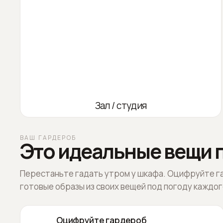
Зал / студия
ВАШ ГАРДЕРОБ
Это идеальные вещи п
Перестаньте гадать утром у шкафа. Оцифруйте г
готовые образы из своих вещей под погоду каждог
Оцифруйте гардероб