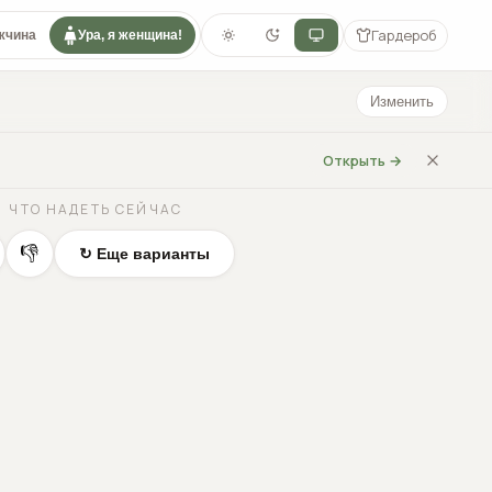
Гардероб
жчина
Ура, я женщина!
Изменить
Открыть →
ЧТО НАДЕТЬ СЕЙЧАС
👎
↻ Еще варианты