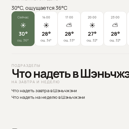
30°C, ощущается 36°C
Сейчас
14:00
17:00
20:00
23:00
☀️
☀️
⛅
☀️
⛅
30
°
28
°
28
°
27
°
28
°
ощ.
36
°
ощ.
34
°
ощ.
33
°
ощ.
32
°
ощ.
32
°
ПОДРАЗДЕЛЫ
Что надеть в Шэньчж
НА ЗАВТРА И НЕДЕЛЮ
Что надеть завтра в Шэньчжэни
Что надеть на неделю в Шэньчжэни