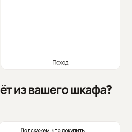
Поход
ёт из вашего шкафа?
Подскажем, что докупить