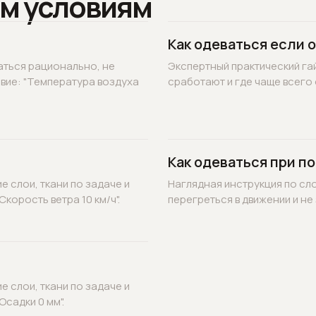
м условиям
Как одеваться если 
аться рационально, не
Экспертный практический гай
овие: "Температура воздуха
сработают и где чаще всего 
Как одеваться при по
 слои, ткани по задаче и
Наглядная инструкция по сл
корость ветра 10 км/ч".
перегреться в движении и не 
 слои, ткани по задаче и
садки 0 мм".