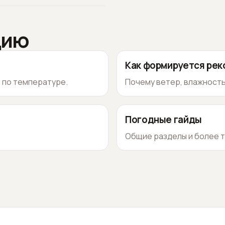
цию
Как формируется ре
о по температуре.
Почему ветер, влажность
Погодные гайды
Общие разделы и более т