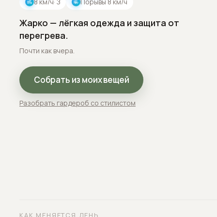
8
км/ч
· З
Порывы
8
км/ч
Жарко — лёгкая одежда и защита от
перегрева.
Почти как вчера.
Собрать из моих вещей
Разобрать гардероб со стилистом
КАК МЕНЯЕТСЯ ДЕНЬ