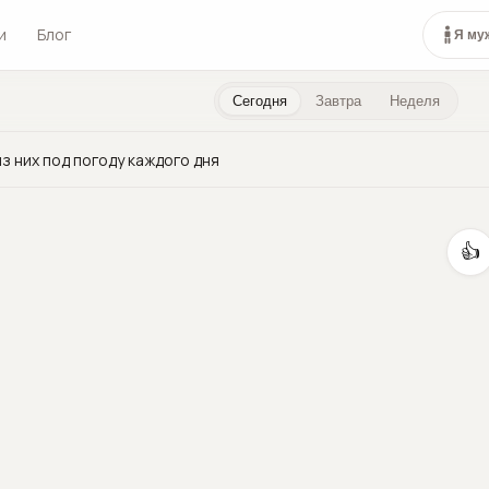
и
Блог
Я му
Сегодня
Завтра
Неделя
з них под погоду каждого дня
👍