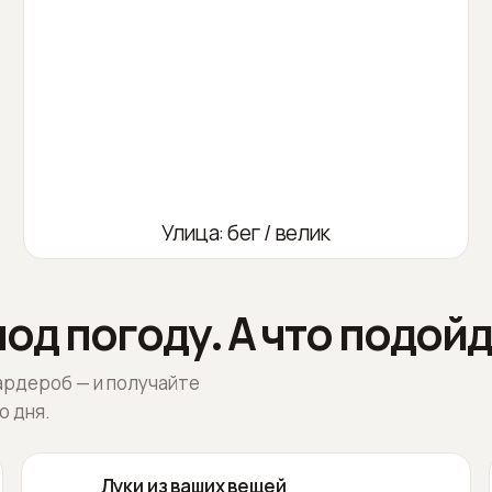
Улица: бег / велик
од погоду. А что подойд
ардероб — и получайте
о дня.
Луки из ваших вещей