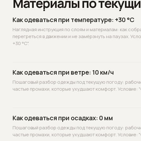
Материалы по текущи
Как одеваться при температуре: +30 °C
Наглядная инструкция по слоям и материалам: как собр
перегреться в движении и не замёрзнуть на паузах. Усл
+30 °C".
Как одеваться при ветре: 10 км/ч
Пошаговый разбор одежды под текущую погоду: рабочие
частые промахи, которые ухудшают комфорт. Условие: "С
Как одеваться при осадках: 0 мм
Пошаговый разбор одежды под текущую погоду: рабочие
частые промахи, которые ухудшают комфорт. Условие: "О