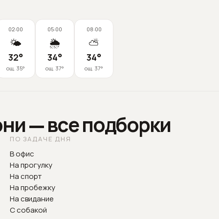
02:00
05:00
08:00
🌤️
🌦️
⛅
32
°
34
°
34
°
ощ.
35
°
ощ.
37
°
ощ.
37
°
эни — все подборки
ПО ЗАДАЧЕ ДНЯ
В офис
На прогулку
На спорт
На пробежку
На свидание
С собакой