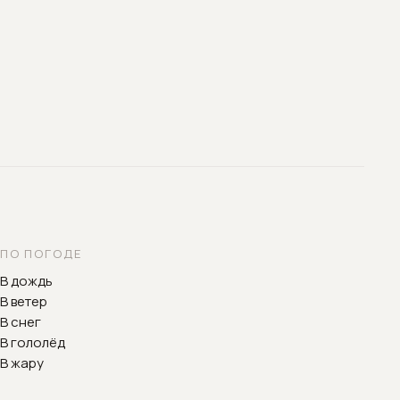
ПО ПОГОДЕ
В дождь
В ветер
В снег
В гололёд
В жару