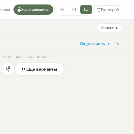
Гардероб
жчина
Ура, я женщина!
Изменить
Подключить →
ЧТО НАДЕТЬ СЕЙЧАС
👎
↻ Еще варианты