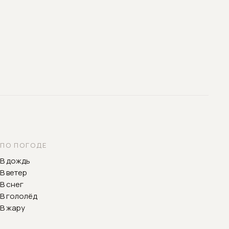
ПО ПОГОДЕ
В дождь
В ветер
В снег
В гололёд
В жару