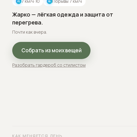
7
км/ч
· Ю
Порывы
7
км/ч
Жарко — лёгкая одежда и защита от
перегрева.
Почти как вчера.
Собрать из моих вещей
Разобрать гардероб со стилистом
КАК МЕНЯЕТСЯ ДЕНЬ