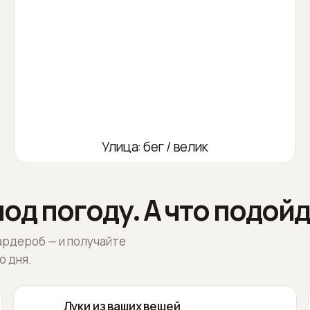
Улица: бег / велик
од погоду. А что подойд
ардероб — и получайте
о дня.
Луки из ваших вещей