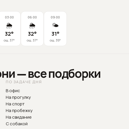
03:00
06:00
09:00
🌦️
🌦️
🌤️
32
°
32
°
31
°
ощ.
37
°
ощ.
37
°
ощ.
35
°
эни — все подборки
ПО ЗАДАЧЕ ДНЯ
В офис
На прогулку
На спорт
На пробежку
На свидание
С собакой