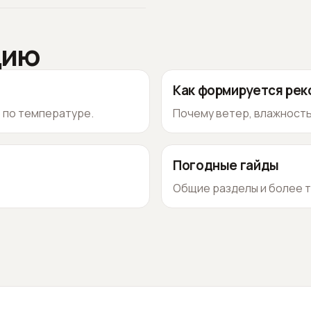
цию
Как формируется ре
о по температуре.
Почему ветер, влажность
Погодные гайды
Общие разделы и более т