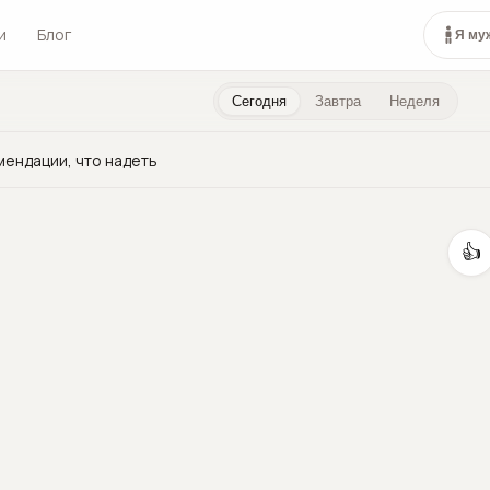
и
Блог
Я му
Сегодня
Завтра
Неделя
мендации, что надеть
👍