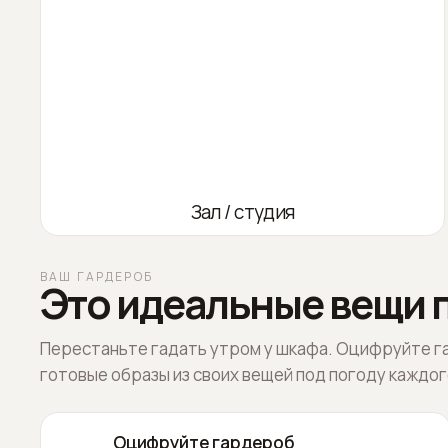
Зал / студия
ВАШ ГАРДЕРОБ
Это идеальные вещи п
Перестаньте гадать утром у шкафа. Оцифруйте г
готовые образы из своих вещей под погоду каждог
Оцифруйте гардероб