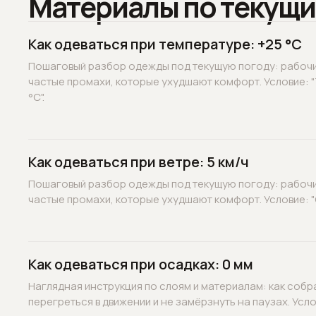
Материалы по текущи
Как одеваться при температуре: +25 °C
Пошаговый разбор одежды под текущую погоду: рабочие
частые промахи, которые ухудшают комфорт. Условие: 
°C".
Как одеваться при ветре: 5 км/ч
Пошаговый разбор одежды под текущую погоду: рабочие
частые промахи, которые ухудшают комфорт. Условие: "С
Как одеваться при осадках: 0 мм
Наглядная инструкция по слоям и материалам: как собр
перегреться в движении и не замёрзнуть на паузах. Услов