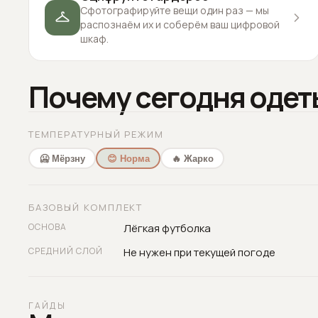
Сфотографируйте вещи один раз — мы
распознаём их и соберём ваш цифровой
шкаф.
Почему сегодня одет
ТЕМПЕРАТУРНЫЙ РЕЖИМ
🥶 Мёрзну
😊 Норма
🔥 Жарко
БАЗОВЫЙ КОМПЛЕКТ
ОСНОВА
Лёгкая футболка
СРЕДНИЙ СЛОЙ
Не нужен при текущей погоде
ГАЙДЫ