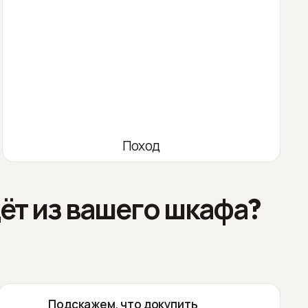
Поход
ёт из вашего шкафа?
Подскажем, что докупить