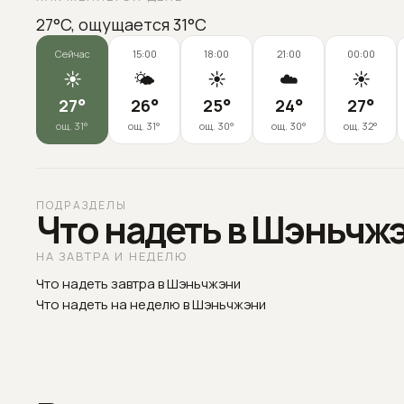
27°C, ощущается 31°C
Сейчас
15:00
18:00
21:00
00:00
☀️
🌤️
☀️
☁️
☀️
27
°
26
°
25
°
24
°
27
°
ощ.
31
°
ощ.
31
°
ощ.
30
°
ощ.
30
°
ощ.
32
°
ПОДРАЗДЕЛЫ
Что надеть в Шэньчж
НА ЗАВТРА И НЕДЕЛЮ
Что надеть завтра в Шэньчжэни
Что надеть на неделю в Шэньчжэни