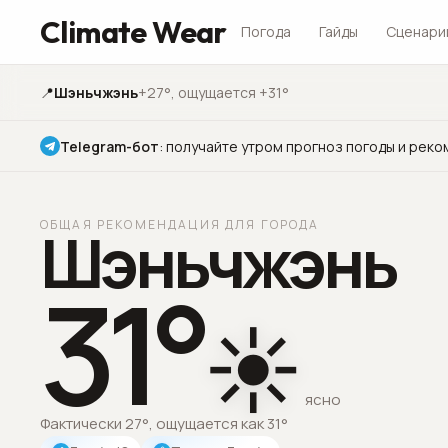
Climate Wear
Погода
Гайды
Сценари
📍
Шэньчжэнь
+27°
, ощущается +31°
Telegram-бот
:
получайте утром прогноз погоды и реко
ОБЩАЯ РЕКОМЕНДАЦИЯ ДЛЯ ГОРОДА
Шэньчжэнь
31
°
☀️
ясно
Фактически 27°, ощущается как 31°