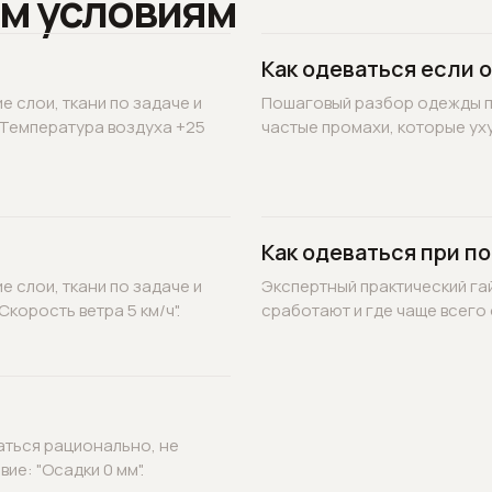
м условиям
Как одеваться если 
 слои, ткани по задаче и
Пошаговый разбор одежды по
"Температура воздуха +25
частые промахи, которые уху
Как одеваться при по
 слои, ткани по задаче и
Экспертный практический гай
корость ветра 5 км/ч".
сработают и где чаще всего 
аться рационально, не
ие: "Осадки 0 мм".