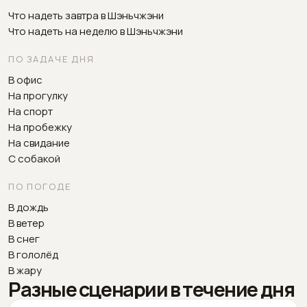
Что надеть завтра в Шэньчжэни
Что надеть на неделю в Шэньчжэни
ПО ЗАДАЧЕ ДНЯ
В офис
На прогулку
На спорт
На пробежку
На свидание
С собакой
ПО ПОГОДЕ
В дождь
В ветер
В снег
В гололёд
В жару
Разные сценарии в течение дня