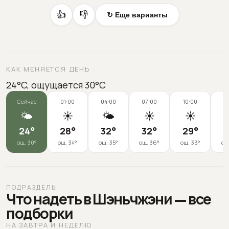
👍
👎
↻ Еще варианты
КАК МЕНЯЕТСЯ ДЕНЬ
24°C, ощущается 30°C
Сейчас
01:00
04:00
07:00
10:00
1
🌤️
☀️
🌤️
☀️
☀️

24
°
28
°
32
°
32
°
29
°
2
ощ.
30
°
ощ.
34
°
ощ.
35
°
ощ.
36
°
ощ.
33
°
ощ
ПОДРАЗДЕЛЫ
Что надеть в Шэньчжэни — все
подборки
НА ЗАВТРА И НЕДЕЛЮ