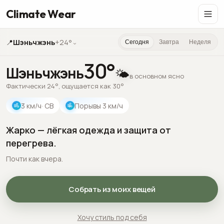
Climate Wear
📍
Шэньчжэнь
+24°
⌄
Сегодня
Завтра
Неделя
30
°
Шэньчжэнь
🌤️
в основном ясно
Фактически 24°, ощущается как 30°
3
км/ч
· СВ
Порывы
3
км/ч
Жарко — лёгкая одежда и защита от
перегрева.
Почти как вчера.
Собрать из моих вещей
Хочу стиль под себя