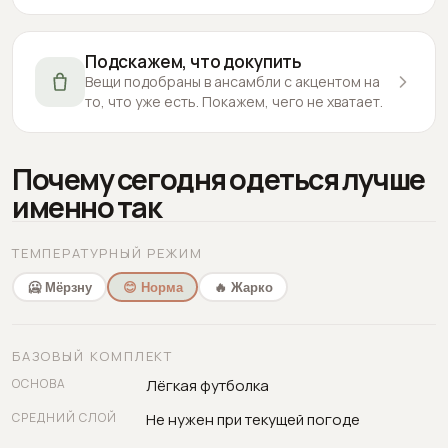
Подскажем, что докупить
Вещи подобраны в ансамбли с акцентом на
то, что уже есть. Покажем, чего не хватает.
Почему сегодня одеться лучше
именно так
ТЕМПЕРАТУРНЫЙ РЕЖИМ
🥶 Мёрзну
😊 Норма
🔥 Жарко
БАЗОВЫЙ КОМПЛЕКТ
ОСНОВА
Лёгкая футболка
СРЕДНИЙ СЛОЙ
Не нужен при текущей погоде