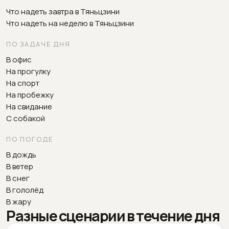
Что надеть завтра в Тяньцзини
Что надеть на неделю в Тяньцзини
ПО ЗАДАЧЕ ДНЯ
В офис
На прогулку
На спорт
На пробежку
На свидание
С собакой
ПО ПОГОДЕ
В дождь
В ветер
В снег
В гололёд
В жару
Разные сценарии в течение дня