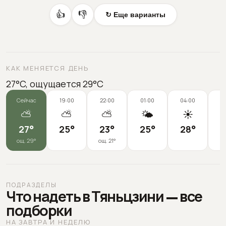
👍
👎
↻ Еще варианты
КАК МЕНЯЕТСЯ ДЕНЬ
27°C, ощущается 29°C
Сейчас
19:00
22:00
01:00
04:00
0
⛅
⛅
⛅
🌤️
☀️
27
°
25
°
23
°
25
°
28
°
3
ощ.
29
°
ощ.
21
°
ПОДРАЗДЕЛЫ
Что надеть в Тяньцзини — все
подборки
НА ЗАВТРА И НЕДЕЛЮ