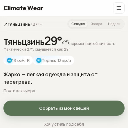
Climate Wear
📍
Тяньцзинь
+27°
⌄
Сегодня
Завтра
Неделя
29
°
Тяньцзинь
⛅
переменная облачность
Фактически 27°, ощущается как 29°
13
км/ч
· В
Порывы
13
км/ч
Жарко — лёгкая одежда и защита от
перегрева.
Почти как вчера.
Собрать из моих вещей
Хочу стиль под себя