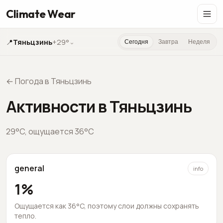
Climate Wear
📍
Тяньцзинь
+29°
⌄
Сегодня
Завтра
Неделя
←
Погода в Тяньцзинь
Активности в Тяньцзинь
29
°C,
ощущается
36
°C
general
info
1
%
Ощущается как 36°C, поэтому слои должны сохранять
тепло.