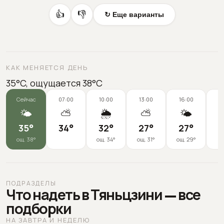
👍
👎
↻ Еще варианты
КАК МЕНЯЕТСЯ ДЕНЬ
35°C, ощущается 38°C
Сейчас
07:00
10:00
13:00
16:00
1
🌤️
⛅
🌦️
⛅
🌤️
35
°
34
°
32
°
27
°
27
°
2
ощ.
38
°
ощ.
34
°
ощ.
31
°
ощ.
29
°
ПОДРАЗДЕЛЫ
Что надеть в Тяньцзини — все
подборки
НА ЗАВТРА И НЕДЕЛЮ