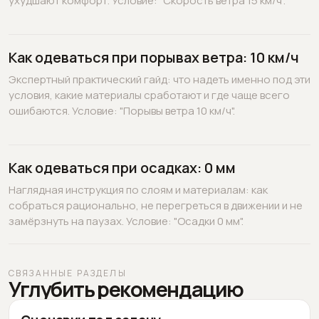
ухудшают комфорт. Условие: "Скорость ветра 15 км/ч".
Как одеваться при порывах ветра: 10 км/ч
Экспертный практический гайд: что надеть именно под эти
условия, какие материалы сработают и где чаще всего
ошибаются. Условие: "Порывы ветра 10 км/ч".
Как одеваться при осадках: 0 мм
Наглядная инструкция по слоям и материалам: как
собраться рационально, не перегреться в движении и не
замёрзнуть на паузах. Условие: "Осадки 0 мм".
СВЯЗАННЫЕ РАЗДЕЛЫ
Углубить рекомендацию