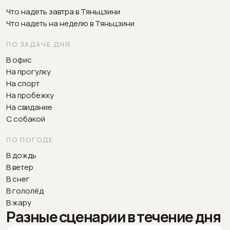
Что надеть завтра в Тяньцзини
Что надеть на неделю в Тяньцзини
ПО ЗАДАЧЕ ДНЯ
В офис
На прогулку
На спорт
На пробежку
На свидание
С собакой
ПО ПОГОДЕ
В дождь
В ветер
В снег
В гололёд
В жару
Разные сценарии в течение дня