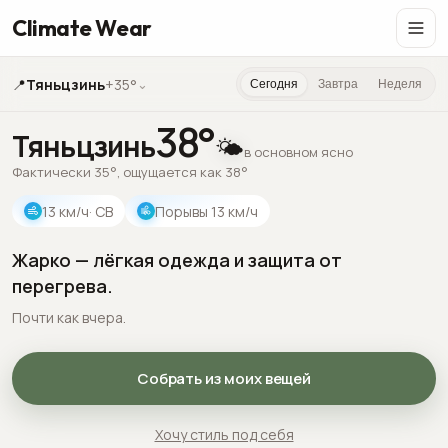
Climate Wear
📍
Тяньцзинь
+35°
⌄
Сегодня
Завтра
Неделя
38
°
Тяньцзинь
🌤️
в основном ясно
Фактически 35°, ощущается как 38°
13
км/ч
· СВ
Порывы
13
км/ч
Жарко — лёгкая одежда и защита от
перегрева.
Почти как вчера.
Собрать из моих вещей
Хочу стиль под себя