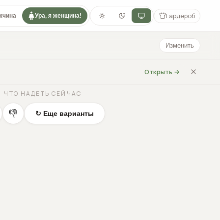
Гардероб
жчина
Ура, я женщина!
Изменить
Открыть →
ЧТО НАДЕТЬ СЕЙЧАС
👎
↻ Еще варианты