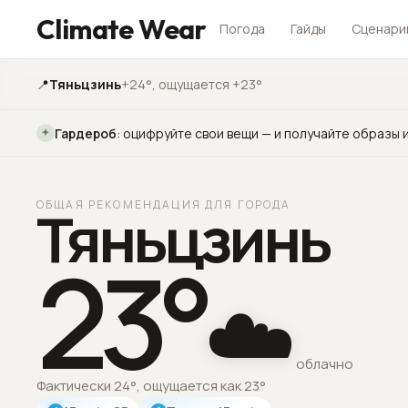
Climate Wear
Погода
Гайды
Сценари
📍
Тяньцзинь
+24°
, ощущается +23°
Гардероб
:
оцифруйте свои вещи — и получайте образы и
ОБЩАЯ РЕКОМЕНДАЦИЯ ДЛЯ ГОРОДА
Тяньцзинь
23
°
☁️
облачно
Фактически 24°, ощущается как 23°