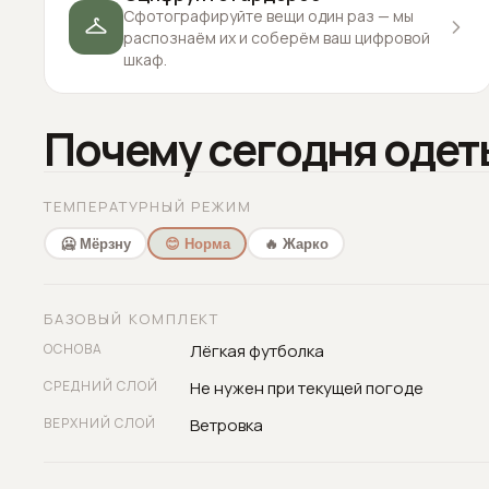
Сфотографируйте вещи один раз — мы
распознаём их и соберём ваш цифровой
шкаф.
Почему сегодня одет
ТЕМПЕРАТУРНЫЙ РЕЖИМ
🥶 Мёрзну
😊 Норма
🔥 Жарко
БАЗОВЫЙ КОМПЛЕКТ
ОСНОВА
Лёгкая футболка
СРЕДНИЙ СЛОЙ
Не нужен при текущей погоде
ВЕРХНИЙ СЛОЙ
Ветровка