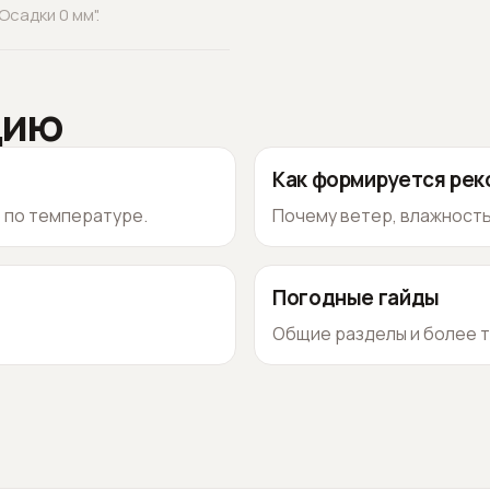
садки 0 мм".
цию
Как формируется ре
о по температуре.
Почему ветер, влажность
Погодные гайды
Общие разделы и более т