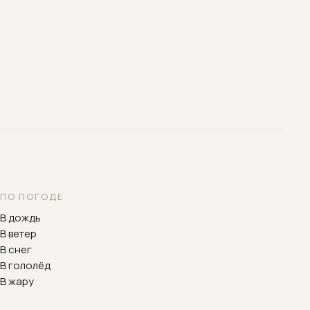
ПО ПОГОДЕ
В дождь
В ветер
В снег
В гололёд
В жару