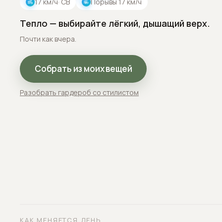
17
км/ч
· СВ
Порывы
17
км/ч
Тепло — выбирайте лёгкий, дышащий верх.
Почти как вчера.
Собрать из моих вещей
Разобрать гардероб со стилистом
КАК МЕНЯЕТСЯ ДЕНЬ