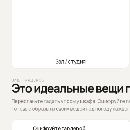
Зал / студия
ВАШ ГАРДЕРОБ
Это идеальные вещи п
Перестаньте гадать утром у шкафа. Оцифруйте г
готовые образы из своих вещей под погоду каждог
Оцифруйте гардероб