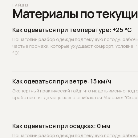
ГАЙДЫ
Материалы по текущи
Как одеваться при температуре: +25 °C
Пошаговый разбор одежды под текущую погоду: рабочие
частые промахи, которые ухудшают комфорт. Условие: 
°C".
Как одеваться при ветре: 15 км/ч
Экспертный практический гайд: что надеть именно под э
сработают и где чаще всего ошибаются. Условие: "Скорос
Как одеваться при осадках: 0 мм
Пошаговый разбор одежды под текущую погоду: рабочие