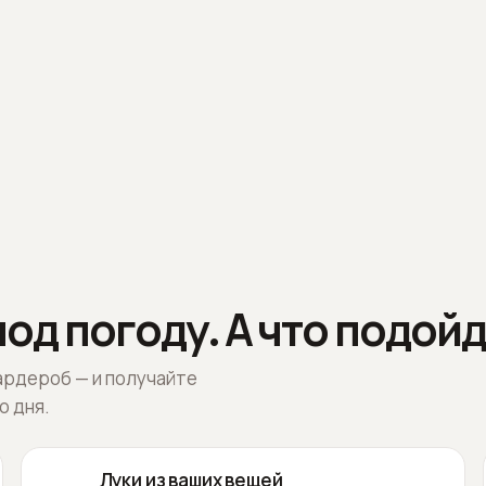
од погоду. А что подойд
ардероб — и получайте
о дня.
Луки из ваших вещей