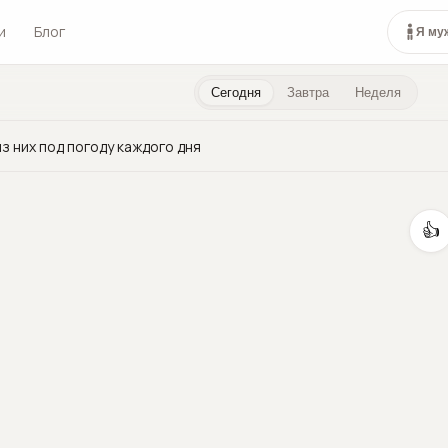
и
Блог
Я му
Сегодня
Завтра
Неделя
з них под погоду каждого дня
👍