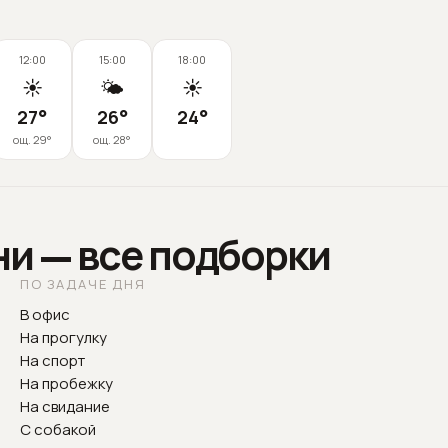
12:00
15:00
18:00
☀️
🌤️
☀️
27
°
26
°
24
°
ощ.
29
°
ощ.
28
°
ни — все подборки
ПО ЗАДАЧЕ ДНЯ
В офис
На прогулку
На спорт
На пробежку
На свидание
С собакой