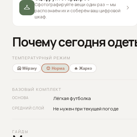
Сфотографируйте вещи один раз — мы
распознаём их и соберём ваш цифровой
шкаф.
Почему сегодня одет
ТЕМПЕРАТУРНЫЙ РЕЖИМ
🥶 Мёрзну
😊 Норма
🔥 Жарко
БАЗОВЫЙ КОМПЛЕКТ
ОСНОВА
Лёгкая футболка
СРЕДНИЙ СЛОЙ
Не нужен при текущей погоде
ГАЙДЫ