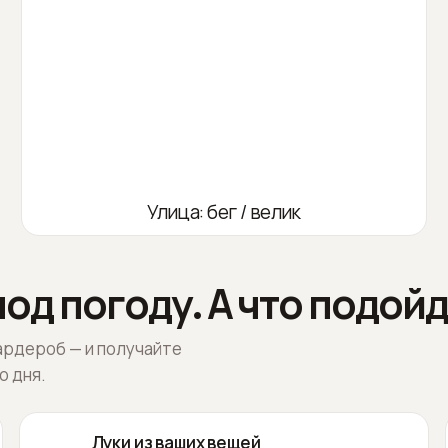
Улица: бег / велик
од погоду. А что подойд
ардероб — и получайте
о дня.
Луки из ваших вещей