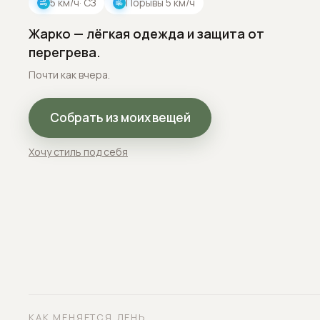
5
км/ч
· СЗ
Порывы
5
км/ч
Жарко — лёгкая одежда и защита от
перегрева.
Почти как вчера.
Собрать из моих вещей
Хочу стиль под себя
КАК МЕНЯЕТСЯ ДЕНЬ