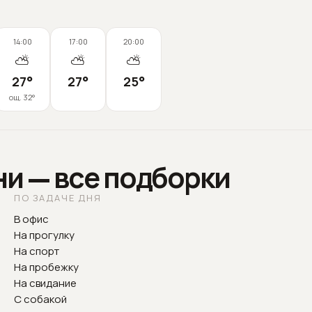
14:00
17:00
20:00
⛅
⛅
⛅
27
°
27
°
25
°
ощ.
32
°
ни — все подборки
ПО ЗАДАЧЕ ДНЯ
В офис
На прогулку
На спорт
На пробежку
На свидание
С собакой