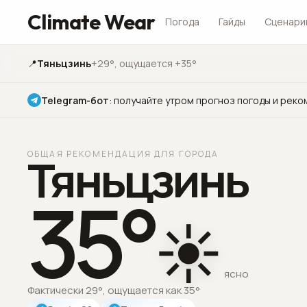
Climate Wear
Погода
Гайды
Сценари
📍
Тяньцзинь
+29°
, ощущается +35°
Telegram-бот
:
получайте утром прогноз погоды и реко
ОБЩАЯ РЕКОМЕНДАЦИЯ ДЛЯ ГОРОДА
Тяньцзинь
35
°
☀️
ясно
Фактически 29°, ощущается как 35°