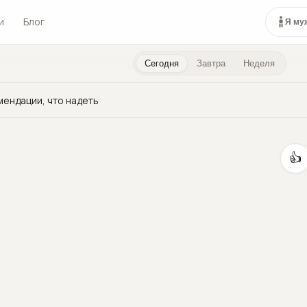
и
Блог
Я му
Сегодня
Завтра
Неделя
мендации, что надеть
👍