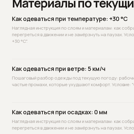
Материалы по текущи
Как одеваться при температуре: +30 °C
Наглядная инструкция по слоям и материалам: как собр
перегреться в движении и не замёрзнуть на паузах. Усл
+30 °C".
Как одеваться при ветре: 5 км/ч
Пошаговый разбор одежды под текущую погоду: рабочие
частые промахи, которые ухудшают комфорт. Условие: "С
Как одеваться при осадках: 0 мм
Наглядная инструкция по слоям и материалам: как собр
перегреться в движении и не замёрзнуть на паузах. Услов