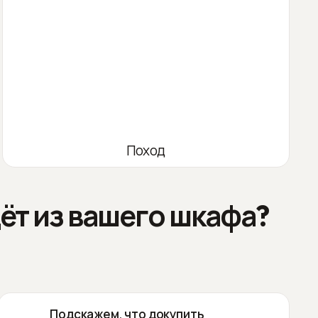
Поход
ёт из вашего шкафа?
Подскажем, что докупить