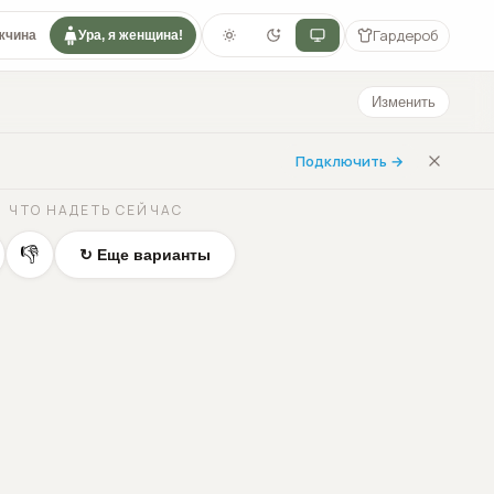
Гардероб
жчина
Ура, я женщина!
Изменить
Подключить →
ЧТО НАДЕТЬ СЕЙЧАС
👎
↻ Еще варианты