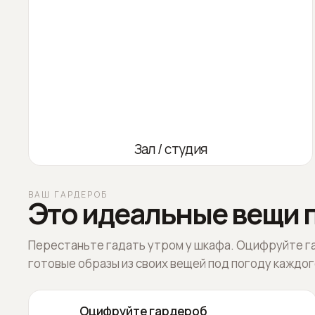
Зал / студия
ВАШ ГАРДЕРОБ
Это идеальные вещи п
Перестаньте гадать утром у шкафа. Оцифруйте г
готовые образы из своих вещей под погоду каждог
Оцифруйте гардероб