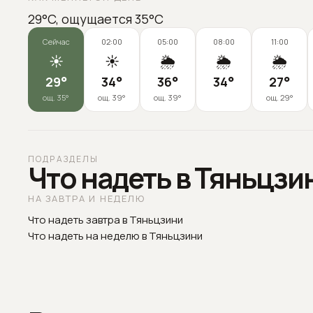
29°C, ощущается 35°C
Сейчас
02:00
05:00
08:00
11:00
☀️
☀️
🌦️
🌦️
🌦️
29
°
34
°
36
°
34
°
27
°
ощ.
35
°
ощ.
39
°
ощ.
39
°
ощ.
29
°
ПОДРАЗДЕЛЫ
Что надеть в Тяньцзи
НА ЗАВТРА И НЕДЕЛЮ
Что надеть завтра в Тяньцзини
Что надеть на неделю в Тяньцзини