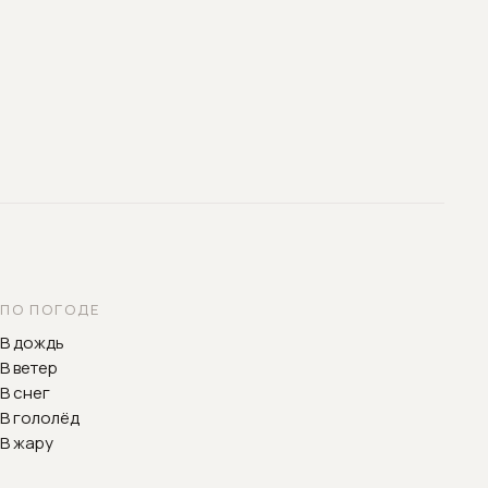
ПО ПОГОДЕ
В дождь
В ветер
В снег
В гололёд
В жару