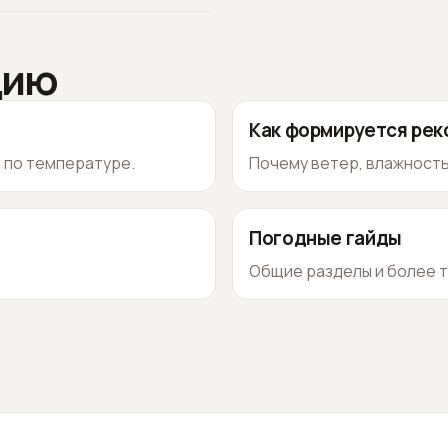
цию
Как формируется ре
о по температуре.
Почему ветер, влажность
Погодные гайды
Общие разделы и более т