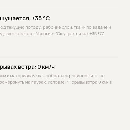
ощущается: +35 °C
д текущую погоду: рабочие слои, ткани по задаче и
дшают комфорт. Условие: "Ощущается как +35 °C".
рывах ветра: 0 км/ч
оям и материалам: как собраться рационально, не
замёрзнуть на паузах. Условие: "Порывы ветра 0 км/ч".