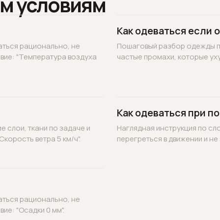
м условиям
Как одеваться если 
аться рационально, не
Пошаговый разбор одежды по
овие: "Температура воздуха
частые промахи, которые уху
Как одеваться при по
 слои, ткани по задаче и
Наглядная инструкция по сл
корость ветра 5 км/ч".
перегреться в движении и не 
аться рационально, не
ие: "Осадки 0 мм".