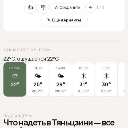
←
👍
👎
☆ Сохранить
1
/
3
↻ Еще варианты
КАК МЕНЯЕТСЯ ДЕНЬ
22°C, ощущается 22°C
Сейчас
01:00
04:00
07:00
10:00
1
⛅
🌤️
🌤️
☀️
☀️
22
°
25
°
29
°
31
°
30
°
2
ощ.
23
°
ощ.
27
°
ощ.
29
°
ощ.
28
°
ощ
ПОДРАЗДЕЛЫ
Что надеть в Тяньцзини — все