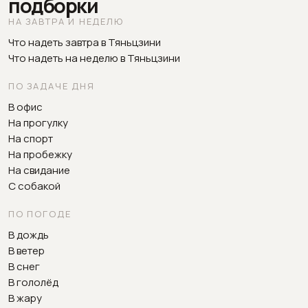
подборки
НА ЗАВТРА И НЕДЕЛЮ
Что надеть завтра в Тяньцзини
Что надеть на неделю в Тяньцзини
ПО ЗАДАЧЕ ДНЯ
В офис
На прогулку
На спорт
На пробежку
На свидание
С собакой
ПО ПОГОДЕ
В дождь
В ветер
В снег
В гололёд
В жару