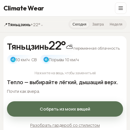
Climate Wear
📍
Тяньцзинь
+22°
⌄
Сегодня
Завтра
Неделя
22
°
Тяньцзинь
⛅
переменная облачность
10
км/ч
· СВ
Порывы
10
км/ч
Нажмите на вещь, чтобы заменить её
Тепло — выбирайте лёгкий, дышащий верх.
Почти как вчера.
Собрать из моих вещей
Разобрать гардероб со стилистом