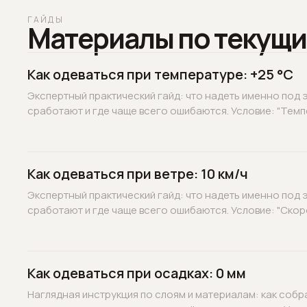
ГАЙДЫ
Материалы по текущи
Как одеваться при температуре: +25 °C
Экспертный практический гайд: что надеть именно под э
сработают и где чаще всего ошибаются. Условие: "Темпе
Как одеваться при ветре: 10 км/ч
Экспертный практический гайд: что надеть именно под э
сработают и где чаще всего ошибаются. Условие: "Скорос
Как одеваться при осадках: 0 мм
Наглядная инструкция по слоям и материалам: как собр