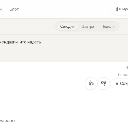
и
Блог
Я му
Сегодня
Завтра
Неделя
мендации, что надеть
Нажми
👍
👎
☆ Сох
ом ясно