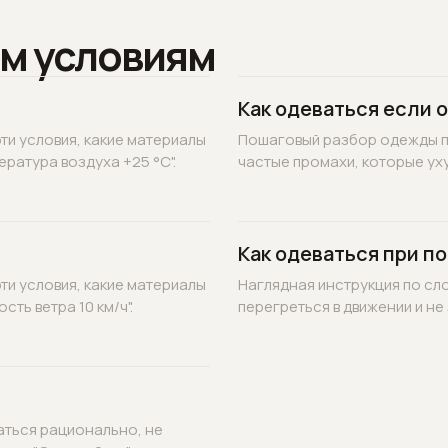
м условиям
Как одеваться если 
ти условия, какие материалы
Пошаговый разбор одежды по
ратура воздуха +25 °C".
частые промахи, которые уху
Как одеваться при по
ти условия, какие материалы
Наглядная инструкция по сл
ть ветра 10 км/ч".
перегреться в движении и не 
аться рационально, не