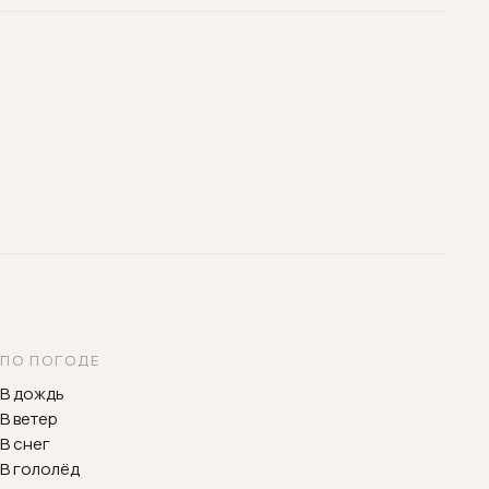
ПО ПОГОДЕ
В дождь
В ветер
В снег
В гололёд