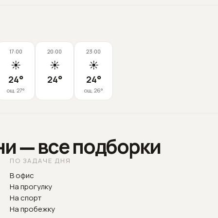
17:00
20:00
23:00
☀️
☀️
☀️
24
°
24
°
24
°
ощ.
27
°
ощ.
26
°
ни — все подборки
ПО ЗАДАЧЕ ДНЯ
В офис
На прогулку
На спорт
На пробежку