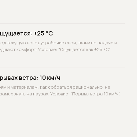
ощущается: +25 °C
д текущую погоду: рабочие слои, ткани по задаче и
дшают комфорт. Условие: "Ощущается как +25 °C".
рывах ветра: 10 км/ч
оям и материалам: как собраться рационально, не
замёрзнуть на паузах. Условие: "Порывы ветра 10 км/ч".