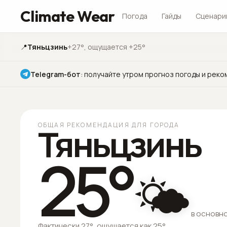
Climate Wear
Погода
Гайды
Сценари
📍
Тяньцзинь
+27°
, ощущается +25°
Telegram-бот
:
получайте утром прогноз погоды и реко
ОБЩАЯ РЕКОМЕНДАЦИЯ ДЛЯ ГОРОДА
Тяньцзинь
25
°
🌤️
в основн
Фактически 27°, ощущается как 25°