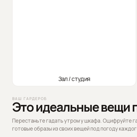
Зал / студия
ВАШ ГАРДЕРОБ
Это идеальные вещи п
Перестаньте гадать утром у шкафа. Оцифруйте г
готовые образы из своих вещей под погоду каждог