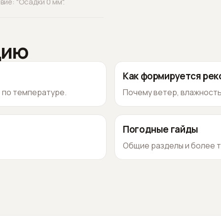
ие: "Осадки 0 мм".
цию
Как формируется ре
о по температуре.
Почему ветер, влажность
Погодные гайды
Общие разделы и более т