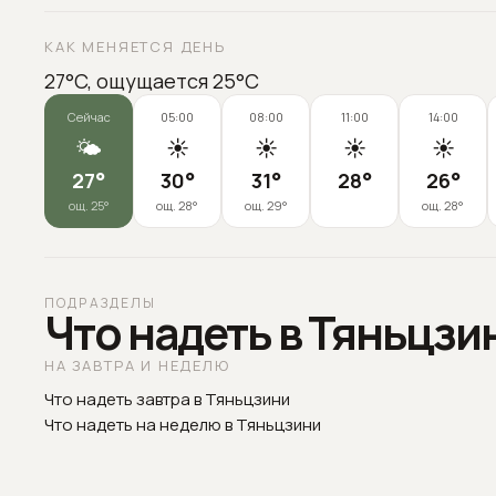
КАК МЕНЯЕТСЯ ДЕНЬ
27°C, ощущается 25°C
Сейчас
05:00
08:00
11:00
14:00
🌤️
☀️
☀️
☀️
☀️
27
°
30
°
31
°
28
°
26
°
ощ.
25
°
ощ.
28
°
ощ.
29
°
ощ.
28
°
ПОДРАЗДЕЛЫ
Что надеть в Тяньцзи
НА ЗАВТРА И НЕДЕЛЮ
Что надеть завтра в Тяньцзини
Что надеть на неделю в Тяньцзини