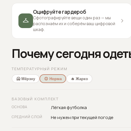
Оцифруйте гардероб
Сфотографируйте вещи один раз — мы
распознаём их и соберём ваш цифровой
шкаф.
Почему сегодня одет
ТЕМПЕРАТУРНЫЙ РЕЖИМ
🥶 Мёрзну
😊 Норма
🔥 Жарко
БАЗОВЫЙ КОМПЛЕКТ
ОСНОВА
Лёгкая футболка
СРЕДНИЙ СЛОЙ
Не нужен при текущей погоде