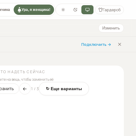
Гардероб
жчина
Ура, я женщина!
Изменить
Подключить →
ЧТО НАДЕТЬ СЕЙЧАС
те на вещь, чтобы заменить её
←
ранить
1
/
3
↻ Еще варианты