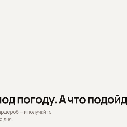
од погоду. А что подойд
ардероб — и получайте
о дня.