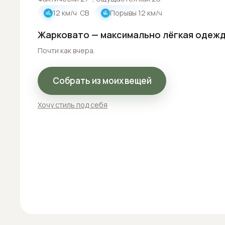
12
км/ч
· СВ
Порывы
12
км/ч
Жарковато — максимально лёгкая одежд
Почти как вчера.
Собрать из моих вещей
Хочу стиль под себя