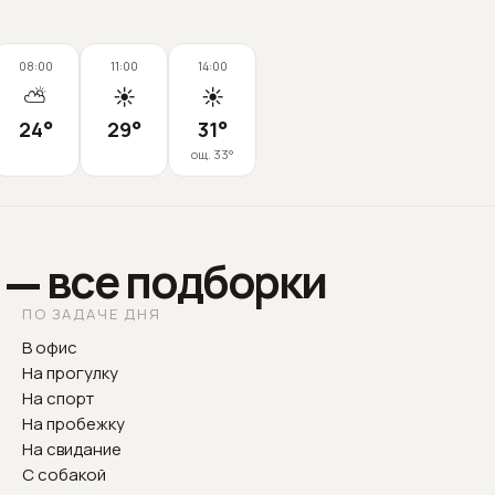
08:00
11:00
14:00
⛅
☀️
☀️
24
°
29
°
31
°
ощ.
33
°
 — все подборки
ПО ЗАДАЧЕ ДНЯ
В офис
На прогулку
На спорт
На пробежку
На свидание
С собакой