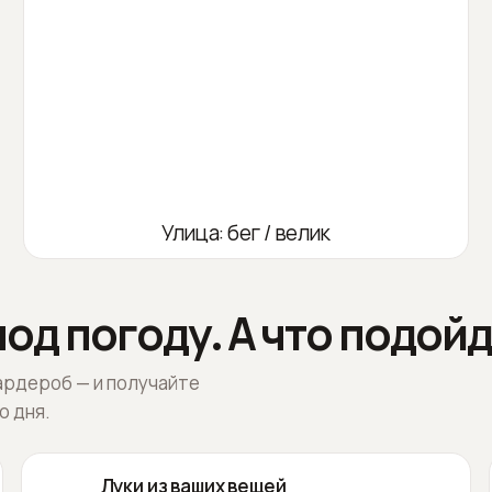
Улица: бег / велик
од погоду. А что подойд
ардероб — и получайте
о дня.
Луки из ваших вещей