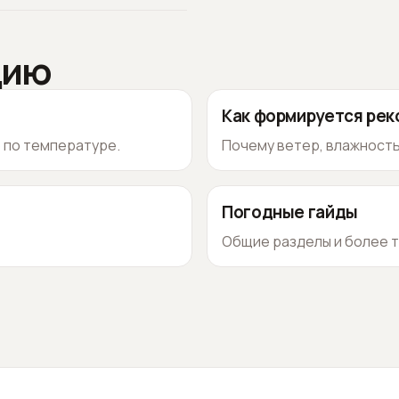
цию
Как формируется ре
о по температуре.
Почему ветер, влажность
Погодные гайды
Общие разделы и более т