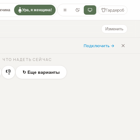
Гардероб
жчина
Ура, я женщина!
Изменить
Подключить →
ЧТО НАДЕТЬ СЕЙЧАС
👎
↻ Еще варианты