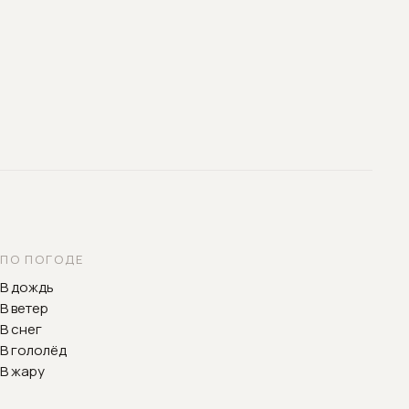
ПО ПОГОДЕ
В дождь
В ветер
В снег
В гололёд
В жару