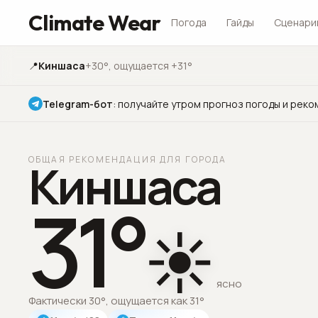
Climate Wear
Погода
Гайды
Сценари
📍
Киншаса
+30°
, ощущается +31°
Telegram-бот
:
получайте утром прогноз погоды и реко
ОБЩАЯ РЕКОМЕНДАЦИЯ ДЛЯ ГОРОДА
Киншаса
31
°
☀️
ясно
Фактически 30°, ощущается как 31°