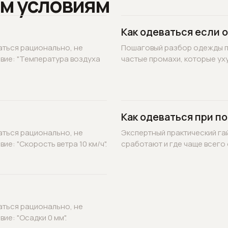
м условиям
Как одеваться если 
аться рационально, не
Пошаговый разбор одежды по
овие: "Температура воздуха
частые промахи, которые уху
Как одеваться при по
аться рационально, не
Экспертный практический гай
ие: "Скорость ветра 10 км/ч".
сработают и где чаще всего 
аться рационально, не
ие: "Осадки 0 мм".