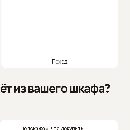
Поход
ёт из вашего шкафа?
Подскажем, что докупить