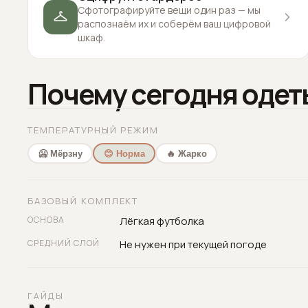
Сфотографируйте вещи один раз — мы
распознаём их и соберём ваш цифровой
шкаф.
Почему сегодня одет
ТЕМПЕРАТУРНЫЙ РЕЖИМ
🥶 Мёрзну
😊 Норма
🔥 Жарко
БАЗОВЫЙ КОМПЛЕКТ
ОСНОВА
Лёгкая футболка
СРЕДНИЙ СЛОЙ
Не нужен при текущей погоде
ГАЙДЫ