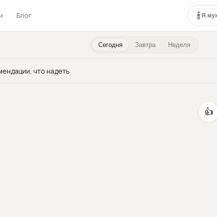
и
Блог
Я му
Сегодня
Завтра
Неделя
мендации, что надеть
👍