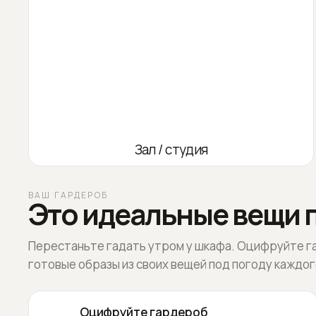
Зал / студия
ВАШ ГАРДЕРОБ
Это идеальные вещи п
Перестаньте гадать утром у шкафа. Оцифруйте г
готовые образы из своих вещей под погоду каждог
Оцифруйте гардероб