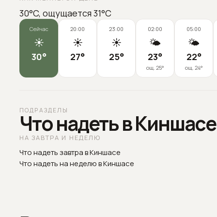
30°C, ощущается 31°C
Сейчас
20:00
23:00
02:00
05:00
☀️
☀️
☀️
🌤️
🌤️
30
°
27
°
25
°
23
°
22
°
ощ.
25
°
ощ.
24
°
ПОДРАЗДЕЛЫ
Что надеть в Киншасе
НА ЗАВТРА И НЕДЕЛЮ
Что надеть завтра в Киншасе
Что надеть на неделю в Киншасе