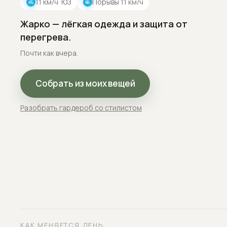
11
км/ч
· ЮЗ
Порывы
11
км/ч
Жарко — лёгкая одежда и защита от
перегрева.
Почти как вчера.
Собрать из моих вещей
Разобрать гардероб со стилистом
КАК МЕНЯЕТСЯ ДЕНЬ