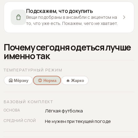
Подскажем, что докупить
Вещи подобраны в ансамбли с акцентом на
то, что уже есть. Покажем, чего не хватает.
Почему сегодня одеться лучше
именно так
ТЕМПЕРАТУРНЫЙ РЕЖИМ
🥶 Мёрзну
😊 Норма
🔥 Жарко
БАЗОВЫЙ КОМПЛЕКТ
ОСНОВА
Лёгкая футболка
СРЕДНИЙ СЛОЙ
Не нужен при текущей погоде