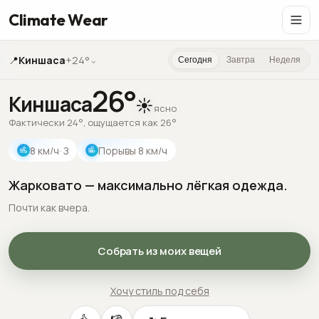
Climate Wear
📍
Киншаса
+24°
⌄
Сегодня
Завтра
Неделя
26
°
Киншаса
☀️
ясно
Фактически 24°, ощущается как 26°
8
км/ч
· З
Порывы
8
км/ч
Жарковато — максимально лёгкая одежда.
Почти как вчера.
Собрать из моих вещей
Хочу стиль под себя