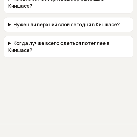
Киншасе?
Нужен ли верхний слой сегодня в Киншасе?
Когда лучше всего одеться потеплее в
Киншасе?