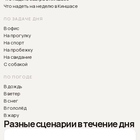
Что надеть на неделю в Киншасе
ПО ЗАДАЧЕ ДНЯ
В офис
На прогулку
На спорт
На пробежку
На свидание
С собакой
ПО ПОГОДЕ
В дождь
В ветер
В снег
В гололёд
В жару
Разные сценарии в течение дня