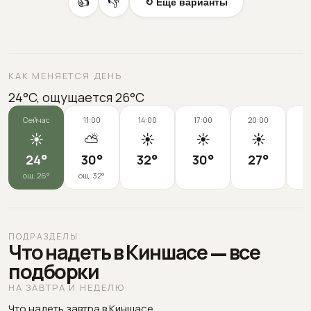
👍
👎
↻ Еще варианты
КАК МЕНЯЕТСЯ ДЕНЬ
24°C, ощущается 26°C
Сейчас
11:00
14:00
17:00
20:00
2
☀️
⛅
☀️
☀️
☀️
24
°
30
°
32
°
30
°
27
°
2
ощ.
26
°
ощ.
32
°
ПОДРАЗДЕЛЫ
Что надеть в Киншасе — все
подборки
НА ЗАВТРА И НЕДЕЛЮ
Что надеть завтра в Киншасе