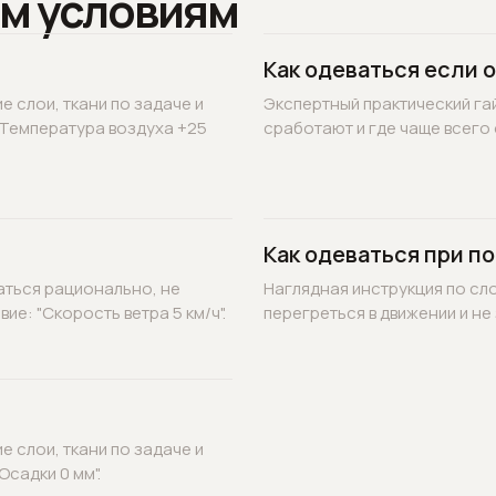
м условиям
Как одеваться если 
 слои, ткани по задаче и
Экспертный практический гай
"Температура воздуха +25
сработают и где чаще всего 
Как одеваться при по
аться рационально, не
Наглядная инструкция по сл
ие: "Скорость ветра 5 км/ч".
перегреться в движении и не 
 слои, ткани по задаче и
садки 0 мм".