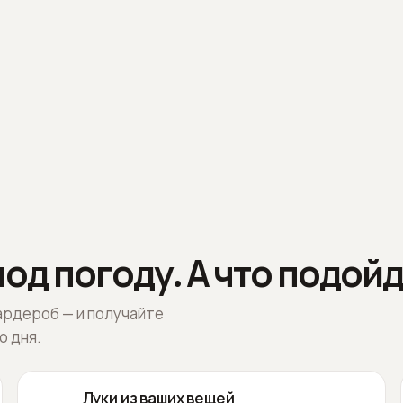
од погоду. А что подойд
ардероб — и получайте
о дня.
Луки из ваших вещей