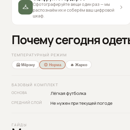
Сфотографируйте вещи один раз — мы
распознаём их и соберём ваш цифровой
шкаф.
Почему сегодня одет
ТЕМПЕРАТУРНЫЙ РЕЖИМ
🥶 Мёрзну
😊 Норма
🔥 Жарко
БАЗОВЫЙ КОМПЛЕКТ
ОСНОВА
Лёгкая футболка
СРЕДНИЙ СЛОЙ
Не нужен при текущей погоде
ГАЙДЫ