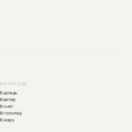
ПО ПОГОДЕ
В дождь
В ветер
В снег
В гололёд
В жару