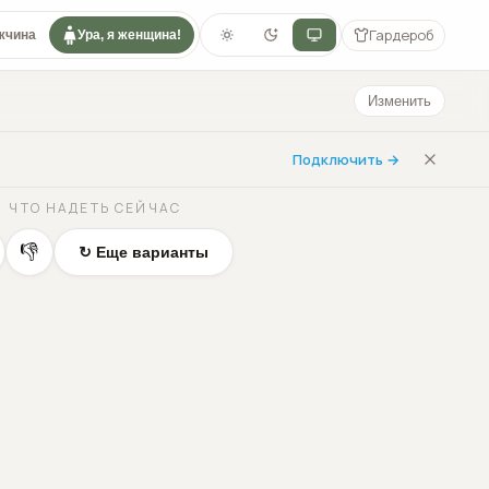
Гардероб
жчина
Ура, я женщина!
Изменить
Подключить →
ЧТО НАДЕТЬ СЕЙЧАС
👎
↻ Еще варианты