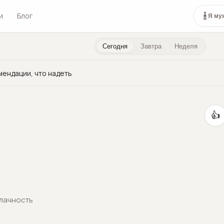
и
Блог
Я му
Сегодня
Завтра
Неделя
мендации, что надеть
👍
лачность