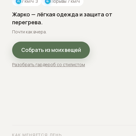
7
км/ч
· З
Порывы
7
км/ч
Жарко — лёгкая одежда и защита от
перегрева.
Почти как вчера.
Собрать из моих вещей
Разобрать гардероб со стилистом
КАК МЕНЯЕТСЯ ДЕНЬ