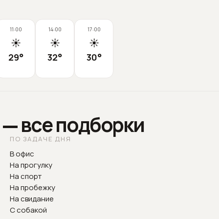
11:00
14:00
17:00
☀️
☀️
☀️
29
°
32
°
30
°
 — все подборки
ПО ЗАДАЧЕ ДНЯ
В офис
На прогулку
На спорт
На пробежку
На свидание
С собакой