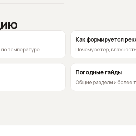
цию
Как формируется ре
о по температуре.
Почему ветер, влажность
Погодные гайды
Общие разделы и более т