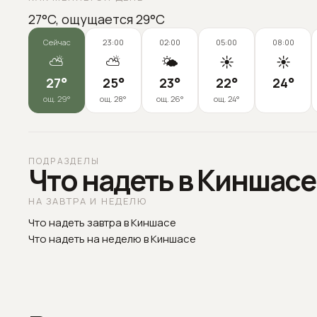
27°C, ощущается 29°C
Сейчас
23:00
02:00
05:00
08:00
⛅
⛅
🌤️
☀️
☀️
27
°
25
°
23
°
22
°
24
°
ощ.
29
°
ощ.
28
°
ощ.
26
°
ощ.
24
°
ПОДРАЗДЕЛЫ
Что надеть в Киншасе
НА ЗАВТРА И НЕДЕЛЮ
Что надеть завтра в Киншасе
Что надеть на неделю в Киншасе