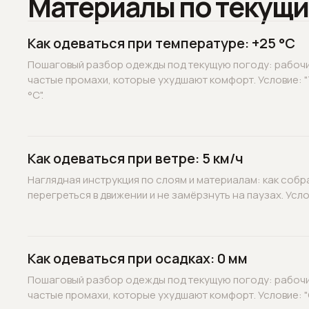
Материалы по текущи
Как одеваться при температуре: +25 °C
Пошаговый разбор одежды под текущую погоду: рабочие
частые промахи, которые ухудшают комфорт. Условие: 
°C".
Как одеваться при ветре: 5 км/ч
Наглядная инструкция по слоям и материалам: как собр
перегреться в движении и не замёрзнуть на паузах. Услов
Как одеваться при осадках: 0 мм
Пошаговый разбор одежды под текущую погоду: рабочие
частые промахи, которые ухудшают комфорт. Условие: "О