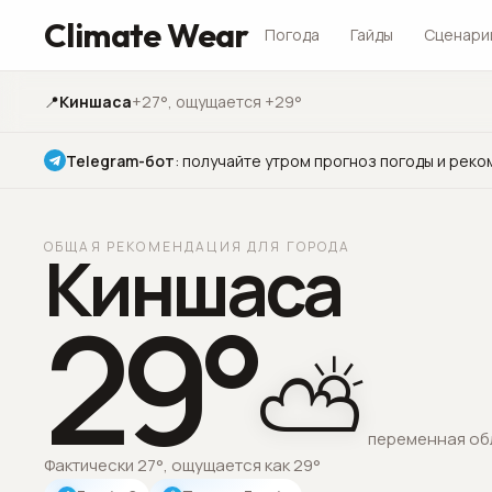
Climate Wear
Погода
Гайды
Сценари
📍
Киншаса
+27°
, ощущается +29°
Telegram-бот
:
получайте утром прогноз погоды и реко
ОБЩАЯ РЕКОМЕНДАЦИЯ ДЛЯ ГОРОДА
Киншаса
29
°
⛅
переменная об
Фактически 27°, ощущается как 29°