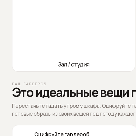
Зал / студия
ВАШ ГАРДЕРОБ
Это идеальные вещи п
Перестаньте гадать утром у шкафа. Оцифруйте г
готовые образы из своих вещей под погоду каждог
Оцифруйте гардероб