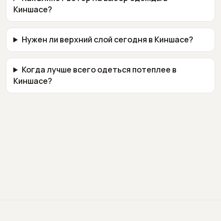
Киншасе?
Нужен ли верхний слой сегодня в Киншасе?
Когда лучше всего одеться потеплее в
Киншасе?