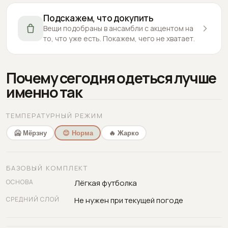
Подскажем, что докупить
Вещи подобраны в ансамбли с акцентом на
то, что уже есть. Покажем, чего не хватает.
Почему сегодня одеться лучше
именно так
ТЕМПЕРАТУРНЫЙ РЕЖИМ
🥶 Мёрзну
😊 Норма
🔥 Жарко
БАЗОВЫЙ КОМПЛЕКТ
ОСНОВА
Лёгкая футболка
СРЕДНИЙ СЛОЙ
Не нужен при текущей погоде