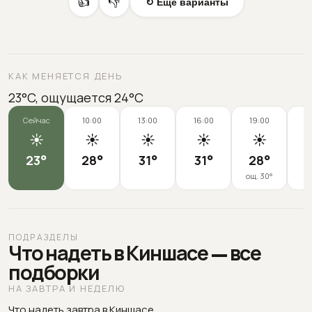
👍
👎
↻ Еще варианты
КАК МЕНЯЕТСЯ ДЕНЬ
23°C, ощущается 24°C
Сейчас
10:00
13:00
16:00
19:00
2
☀️
☀️
☀️
☀️
☀️
23
°
28
°
31
°
31
°
28
°
2
ощ.
30
°
ПОДРАЗДЕЛЫ
Что надеть в Киншасе — все
подборки
НА ЗАВТРА И НЕДЕЛЮ
Что надеть завтра в Киншасе