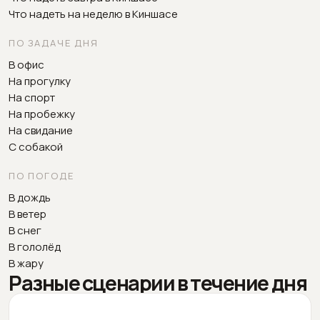
Что надеть на неделю в Киншасе
ПО ЗАДАЧЕ ДНЯ
В офис
На прогулку
На спорт
На пробежку
На свидание
С собакой
ПО ПОГОДЕ
В дождь
В ветер
В снег
В гололёд
В жару
Разные сценарии в течение дня