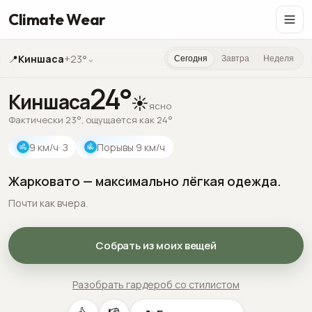
Climate Wear
📍
Киншаса
+23°
⌄
Сегодня
Завтра
Неделя
24
°
Киншаса
☀️
ясно
Фактически 23°, ощущается как 24°
9
км/ч
· З
Порывы
9
км/ч
Жарковато — максимально лёгкая одежда.
Почти как вчера.
Собрать из моих вещей
Разобрать гардероб со стилистом