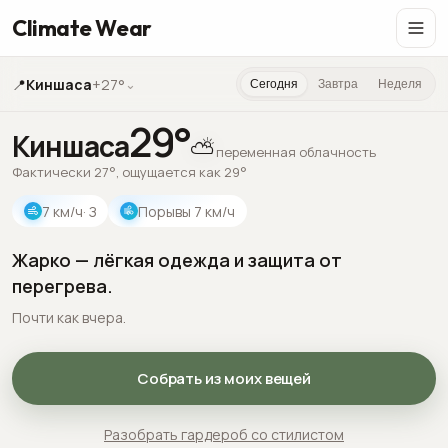
Climate Wear
📍
Киншаса
+27°
⌄
Сегодня
Завтра
Неделя
29
°
Киншаса
⛅
переменная облачность
Фактически 27°, ощущается как 29°
7
км/ч
· З
Порывы
7
км/ч
Жарко — лёгкая одежда и защита от
перегрева.
Почти как вчера.
Собрать из моих вещей
Разобрать гардероб со стилистом