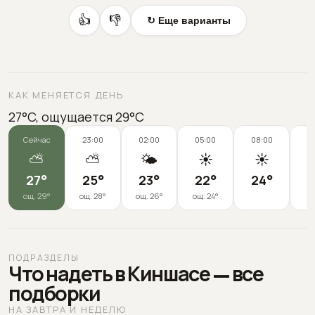
👍
👎
↻ Еще варианты
КАК МЕНЯЕТСЯ ДЕНЬ
27°C, ощущается 29°C
Сейчас
23:00
02:00
05:00
08:00
1
⛅
⛅
🌤️
☀️
☀️
27
°
25
°
23
°
22
°
24
°
2
ощ.
29
°
ощ.
28
°
ощ.
26
°
ощ.
24
°
ПОДРАЗДЕЛЫ
Что надеть в Киншасе — все
подборки
НА ЗАВТРА И НЕДЕЛЮ