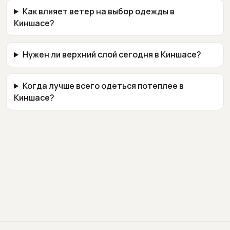
Как влияет ветер на выбор одежды в
Киншасе?
Нужен ли верхний слой сегодня в Киншасе?
Когда лучше всего одеться потеплее в
Киншасе?