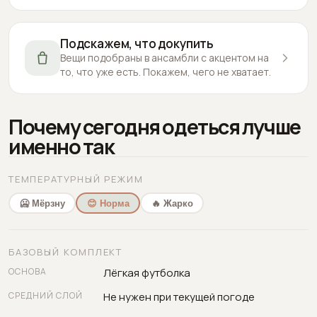
Подскажем, что докупить
Вещи подобраны в ансамбли с акцентом на
то, что уже есть. Покажем, чего не хватает.
Почему сегодня одеться лучше
именно так
ТЕМПЕРАТУРНЫЙ РЕЖИМ
🥶 Мёрзну
😊 Норма
🔥 Жарко
БАЗОВЫЙ КОМПЛЕКТ
ОСНОВА
Лёгкая футболка
СРЕДНИЙ СЛОЙ
Не нужен при текущей погоде