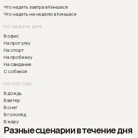
Что надеть завтра в Киншасе
Что надеть на неделю в Киншасе
ПО ЗАДАЧЕ ДНЯ
В офис
На прогулку
На спорт
На пробежку
На свидание
С собакой
ПО ПОГОДЕ
В дождь
В ветер
В снег
В гололёд
В жару
Разные сценарии в течение дня