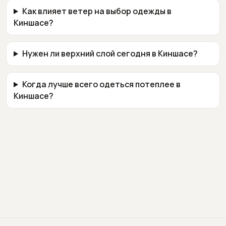
Как влияет ветер на выбор одежды в
Киншасе?
Нужен ли верхний слой сегодня в Киншасе?
Когда лучше всего одеться потеплее в
Киншасе?