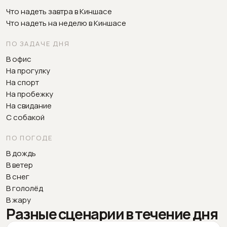
Что надеть завтра в Киншасе
Что надеть на неделю в Киншасе
ПО ЗАДАЧЕ ДНЯ
В офис
На прогулку
На спорт
На пробежку
На свидание
С собакой
ПО ПОГОДЕ
В дождь
В ветер
В снег
В гололёд
В жару
Разные сценарии в течение дня