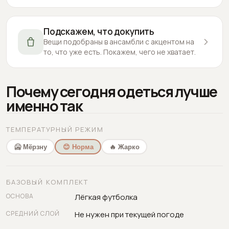
Подскажем, что докупить
Вещи подобраны в ансамбли с акцентом на
то, что уже есть. Покажем, чего не хватает.
Почему сегодня одеться лучше
именно так
ТЕМПЕРАТУРНЫЙ РЕЖИМ
🥶 Мёрзну
😊 Норма
🔥 Жарко
БАЗОВЫЙ КОМПЛЕКТ
ОСНОВА
Лёгкая футболка
СРЕДНИЙ СЛОЙ
Не нужен при текущей погоде