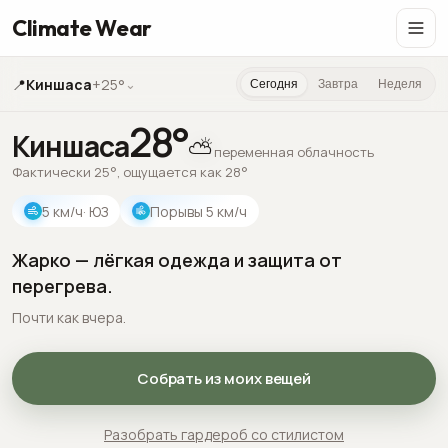
Climate Wear
📍
Киншаса
+25°
⌄
Сегодня
Завтра
Неделя
28
°
Киншаса
⛅
переменная облачность
Фактически 25°, ощущается как 28°
5
км/ч
· ЮЗ
Порывы
5
км/ч
Жарко — лёгкая одежда и защита от
перегрева.
Почти как вчера.
Собрать из моих вещей
Разобрать гардероб со стилистом