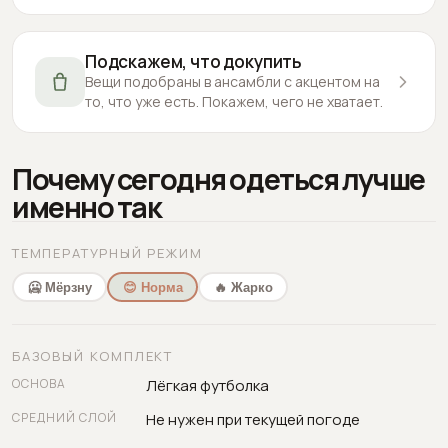
Подскажем, что докупить
Вещи подобраны в ансамбли с акцентом на
то, что уже есть. Покажем, чего не хватает.
Почему сегодня одеться лучше
именно так
ТЕМПЕРАТУРНЫЙ РЕЖИМ
🥶 Мёрзну
😊 Норма
🔥 Жарко
БАЗОВЫЙ КОМПЛЕКТ
ОСНОВА
Лёгкая футболка
СРЕДНИЙ СЛОЙ
Не нужен при текущей погоде