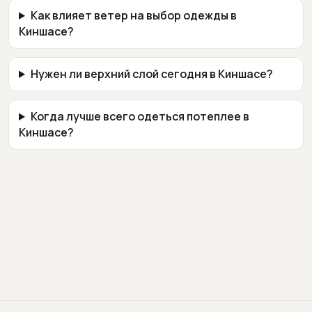
Как влияет ветер на выбор одежды в
Киншасе?
Нужен ли верхний слой сегодня в Киншасе?
Когда лучше всего одеться потеплее в
Киншасе?