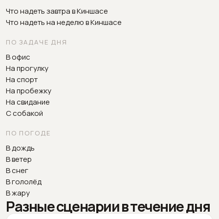
Что надеть завтра в Киншасе
Что надеть на неделю в Киншасе
ПО ЗАДАЧЕ ДНЯ
В офис
На прогулку
На спорт
На пробежку
На свидание
С собакой
ПО ПОГОДЕ
В дождь
В ветер
В снег
В гололёд
В жару
Разные сценарии в течение дня