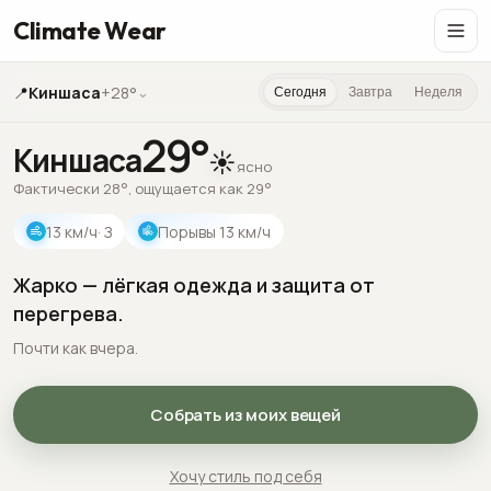
Climate Wear
📍
Киншаса
+28°
⌄
Сегодня
Завтра
Неделя
29
°
Киншаса
☀️
ясно
Фактически 28°, ощущается как 29°
13
км/ч
· З
Порывы
13
км/ч
Жарко — лёгкая одежда и защита от
перегрева.
Почти как вчера.
Собрать из моих вещей
Хочу стиль под себя