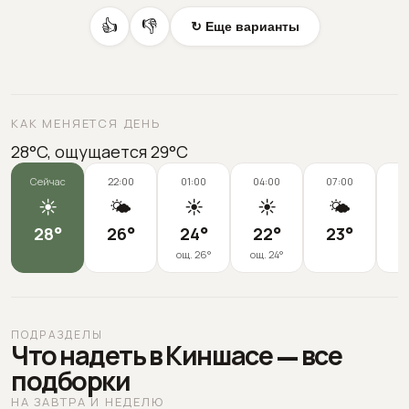
👍
👎
↻ Еще варианты
КАК МЕНЯЕТСЯ ДЕНЬ
28°C, ощущается 29°C
Сейчас
22:00
01:00
04:00
07:00
1
☀️
🌤️
☀️
☀️
🌤️
28
°
26
°
24
°
22
°
23
°
2
ощ.
26
°
ощ.
24
°
ПОДРАЗДЕЛЫ
Что надеть в Киншасе — все
подборки
НА ЗАВТРА И НЕДЕЛЮ